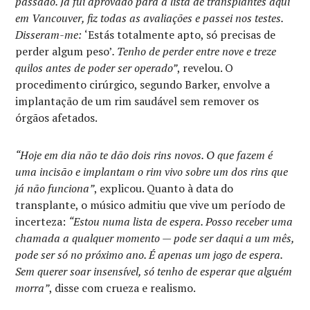
passado. Já fui aprovado para a lista de transplantes aqui
em Vancouver, fiz todas as avaliações e passei nos testes.
Disseram-me:
‘Estás totalmente apto, só precisas de
perder algum peso’
. Tenho de perder entre nove e treze
quilos antes de poder ser operado”
, revelou. O
procedimento cirúrgico, segundo Barker, envolve a
implantação de um rim saudável sem remover os
órgãos afetados.
“Hoje em dia não te dão dois rins novos. O que fazem é
uma incisão e implantam o rim vivo sobre um dos rins que
já não funciona”
, explicou. Quanto à data do
transplante, o músico admitiu que vive um período de
incerteza:
“Estou numa lista de espera. Posso receber uma
chamada a qualquer momento — pode ser daqui a um mês,
pode ser só no próximo ano. É apenas um jogo de espera.
Sem querer soar insensível, só tenho de esperar que alguém
morra”
, disse com crueza e realismo.