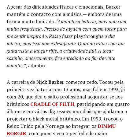
Apesar das dificuldades físicas e emocionais, Barker
mantém o contacto com a música — embora de uma
forma muito limitada.
“Ainda toco bateria, mas não com
muita frequência. Preciso de alguém com quem tocar para
me sentir inspirado. Posso fazer
playthroughs
o dia
inteiro, mas isso não é desafiante. Quando estou com um
guitarrista a lançar riffs, a criatividade flui. A tocar
sozinho, sinceramente, fico entediado ao fim de vinte
minutos”
, admitiu.
A carreira de
Nick Barker
começou cedo. Tocou pela
primeira vez bateria com 13 anos, mas foi em 1993, já
com 20, que deu o salto profissional ao juntar-se aos
britânicos
CRADLE OF FILTH
, participando em quatro
álbuns e em várias digressões mundiais que ajudaram a
projectar o black metal britânico. Em 1999, trocou o
Reino Unido pela Noruega ao integrar os
DIMMU
BORGIR
, com quem viveu o período de maior