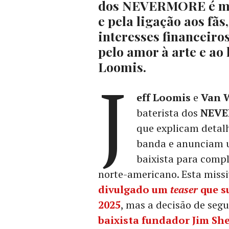
dos NEVERMORE é mot
e pela ligação aos fãs
interesses financeiro
pelo amor à arte e ao 
Loomis.
J
eff Loomis
e
Van 
baterista dos
NEV
que explicam detal
banda e anunciam u
baixista para comp
norte-americano. Esta miss
divulgado um
teaser
que s
2025
, mas a decisão de se
baixista fundador
Jim Sh