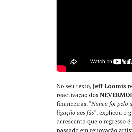
No seu texto,
Jeff Loomis
re
reactivação dos
NEVERMO
financeiras. “
Nunca foi pelo d
ligação aos fãs
”, explicou o g
acrescenta que o regresso 
passado em renovação artíst