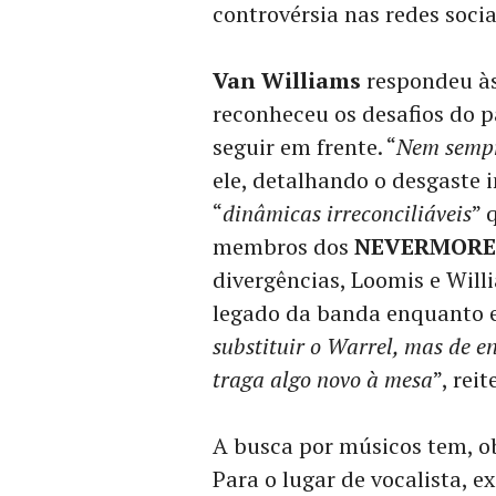
controvérsia nas redes socia
Van Williams
respondeu às
reconheceu os desafios do 
seguir em frente. “
Nem sempr
ele, detalhando o desgaste 
“
dinâmicas irreconciliáveis
” 
membros dos
NEVERMORE
divergências, Loomis e Wil
legado da banda enquanto e
substituir o Warrel, mas de e
traga algo novo à mesa
”, rei
A busca por músicos tem, o
Para o lugar de vocalista, e