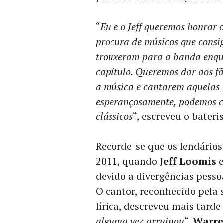
“
Eu e o Jeff queremos honra
procura de músicos que consig
trouxeram para a banda enqu
capítulo. Queremos dar aos f
a música e cantarem aquelas l
esperançosamente, podemos cr
clássicos
“, escreveu o bateris
Recorde-se que os lendário
2011, quando
Jeff Loomis
devido a divergências pesso
O cantor, reconhecido pela
lírica, descreveu mais tard
alguma vez arruinou
“.
Warre