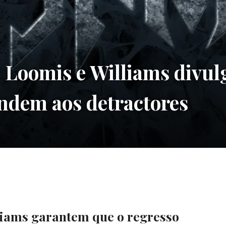
oomis e Williams divul
ondem aos detractores
lliams garantem que o regresso