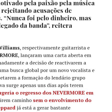
ivado pela paixão pela música
, rejeitando acusações de
s. “Nunca foi pelo dinheiro, mas
legado da banda”, reitera
Williams
, respectivamente guitarrista e
ERMORE
, lançaram uma carta aberta em
hadamente a decisão de reactivarem a
ma busca global por um novo vocalista e
letarem a formação do lendário grupo
iva surge apenas uns dias após terem
ugeria o regresso dos
NEVERMORE
em
guirem caminho
sem o envolvimento do
eppard
já está a gerar bastante