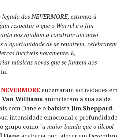
r o legado dos NEVERMORE, estamos à
am respeitar o que o Warrel e o Jim
anto nos ajudam a construir um novo
ãs a oportunidade de se reunirem, celebrarem
etras incríveis novamente. E,
iar músicas novas que se juntem aos
ta.
s
NEVERMORE
encerraram actividades em
e
Van Williams
anunciaram a sua saída
ais com Dane e o baixista
Jim Sheppard
.
 sua intensidade emocional e profundidade
e o grupo como “
a maior banda que o álcool
l Dane
acabaria por falecer em Dezembro