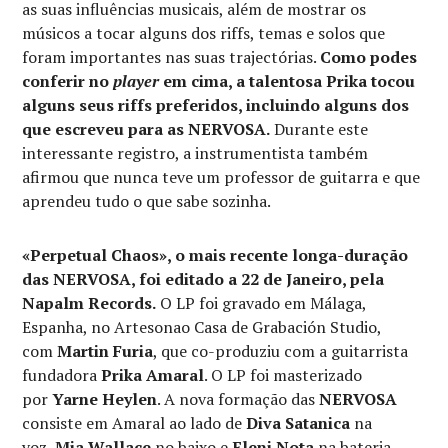
as suas influências musicais, além de mostrar os
músicos a tocar alguns dos riffs, temas e solos que
foram importantes nas suas trajectórias.
Como podes
conferir no
player
em cima, a talentosa Prika tocou
alguns seus riffs preferidos, incluindo alguns dos
que escreveu para as NERVOSA.
Durante este
interessante registro, a instrumentista também
afirmou que nunca teve um professor de guitarra e que
aprendeu tudo o que sabe sozinha.
«Perpetual Chaos», o mais recente longa-duração
das NERVOSA, foi editado a 22 de Janeiro, pela
Napalm Records.
O LP foi gravado em Málaga,
Espanha, no Artesonao Casa de Grabación Studio,
com
Martin Furia
, que co-produziu com a guitarrista
fundadora
Prika Amaral
. O LP foi masterizado
por
Yarne Heylen
. A nova formação das
NERVOSA
consiste em Amaral ao lado de
Diva Satanica
na
voz,
Mia Wallace
no baixo e
Eleni Nota
na bateria.