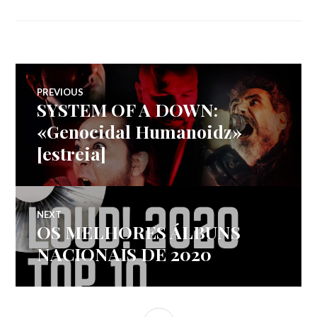
Navegação
PREVIOUS
SYSTEM OF A DOWN:
Previous
de
post:
«Genocidal Humanoidz»
[estreia]
artigos
NEXT
OS MELHORES ÁLBUNS
Next
post:
NACIONAIS DE 2020