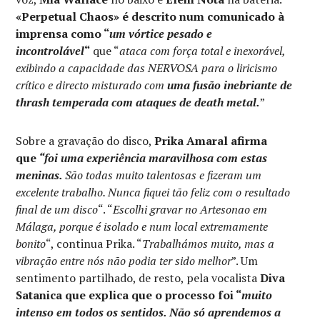
«Perpetual Chaos»
é descrito num comunicado à
imprensa como “
um vórtice pesado e
incontrolável
“
que “
ataca com força total e inexorável,
exibindo a capacidade das NERVOSA para o liricismo
crítico e directo misturado com
uma fusão inebriante de
thrash temperada com ataques de death metal.
”
Sobre a gravação do disco,
Prika Amaral afirma
que
“foi uma experiência maravilhosa com estas
meninas.
São todas muito talentosas e fizeram um
excelente trabalho. Nunca fiquei tão feliz com o resultado
final de um disco
“. “
Escolhi gravar no Artesonao em
Málaga, porque é isolado e num local extremamente
bonito
“, continua Prika. “
Trabalhámos muito, mas a
vibração entre nós não podia ter sido melhor
”. Um
sentimento partilhado, de resto, pela vocalista
Diva
Satanica que explica que o processo foi “
muito
intenso em todos os sentidos. Não só aprendemos a