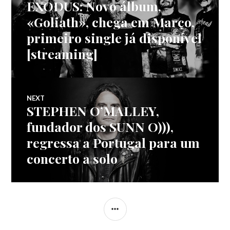
EXODUS: Novo álbum,
Previous
de
post:
«Goliath», chega em Março,
primeiro single já disponível
artigos
[streaming]
NEXT
STEPHEN O’MALLEY,
Next
post:
fundador dos SUNN O))),
regressa a Portugal para um
concerto a solo
SIDEBAR