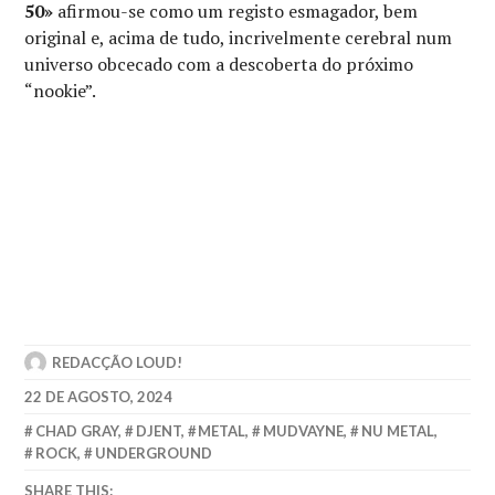
50»
afirmou-se como um registo esmagador, bem
original e, acima de tudo, incrivelmente cerebral num
universo obcecado com a descoberta do próximo
“nookie”.
REDACÇÃO LOUD!
22 DE AGOSTO, 2024
CHAD GRAY
,
DJENT
,
METAL
,
MUDVAYNE
,
NU METAL
,
ROCK
,
UNDERGROUND
SHARE THIS: