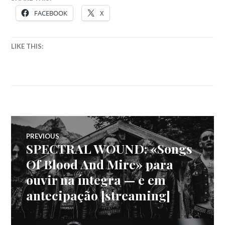
FACEBOOK
X
LIKE THIS:
Navegação
PREVIOUS
SPECTRAL WOUND: «Songs
Previous
de
post:
Of Blood And Mire» para
ouvir na íntegra — e em
artigos
antecipação [streaming]