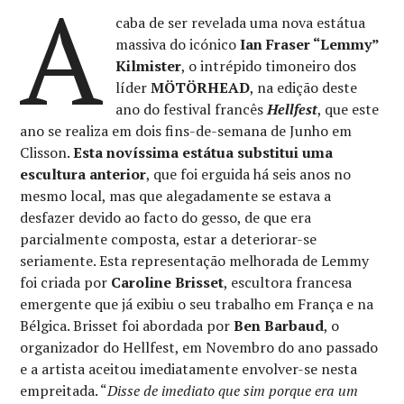
A
caba de ser revelada uma nova estátua
massiva do icónico
Ian Fraser “Lemmy”
Kilmister
, o intrépido timoneiro dos
líder
MÖTÖRHEAD
, na edição deste
ano do festival francês
Hellfest
, que este
ano se realiza em dois fins-de-semana de Junho em
Clisson.
Esta novíssima estátua substitui uma
escultura anterior
, que foi erguida há seis anos no
mesmo local, mas que alegadamente se estava a
desfazer devido ao facto do gesso, de que era
parcialmente composta, estar a deteriorar-se
seriamente. Esta representação melhorada de Lemmy
foi criada por
Caroline Brisset
, escultora francesa
emergente que já exibiu o seu trabalho em França e na
Bélgica. Brisset foi abordada por
Ben Barbaud
, o
organizador do Hellfest, em Novembro do ano passado
e a artista aceitou imediatamente envolver-se nesta
empreitada. “
Disse de imediato que sim porque era um