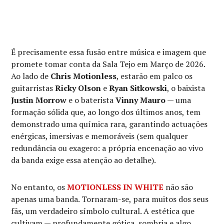
É precisamente essa fusão entre música e imagem que
promete tomar conta da Sala Tejo em Março de 2026.
Ao lado de
Chris Motionless
, estarão em palco os
guitarristas
Ricky Olson
e
Ryan Sitkowski
, o baixista
Justin Morrow
e o baterista
Vinny Mauro
— uma
formação sólida que, ao longo dos últimos anos, tem
demonstrado uma química rara, garantindo actuações
enérgicas, imersivas e memoráveis (sem qualquer
redundância ou exagero: a própria encenação ao vivo
da banda exige essa atenção ao detalhe).
No entanto, os
MOTIONLESS IN WHITE
não são
apenas uma banda. Tornaram-se, para muitos dos seus
fãs, um verdadeiro símbolo cultural. A estética que
cultivam — profundamente gótica, sombria e algo