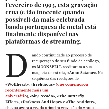
Fevereiro de 1993, esta gravação
crua (e tão inocente quando
possível) da mais celebrada
banda portuguesa de metal está
finalmente disponível nas
plataformas de streaming.
D
ando continuidade ao processo de
recuperação do seu fundo de catálogo,
os
MOONSPELL
reeditaram a sua
maqueta de estreia,
«Anno Satanæ»
. Na
sequência das reedições de
«Wolfheart»
,
«Irreligious»
(
que comemorou
recentemente mais um
aniversário
),
«Sin/Pecado»
,
«The Butterfly
Effect»
,
«Darkness And Hope»
e
«The Antidote»
,
chegou agora a vez da primeira gravação do grupo