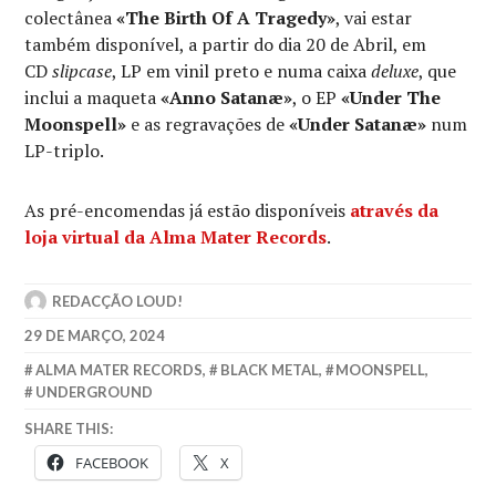
colectânea
«The Birth Of A Tragedy»
, vai estar
também disponível, a partir do dia 20 de Abril, em
CD
slipcase
, LP em vinil preto e numa caixa
deluxe
, que
inclui a maqueta
«Anno Satanæ»
, o EP
«Under The
Moonspell»
e as regravações de
«Under Satanæ»
num
LP-triplo.
As pré-encomendas já estão disponíveis
através da
loja virtual da Alma Mater Records
.
REDACÇÃO LOUD!
29 DE MARÇO, 2024
ALMA MATER RECORDS
,
BLACK METAL
,
MOONSPELL
,
UNDERGROUND
SHARE THIS:
FACEBOOK
X