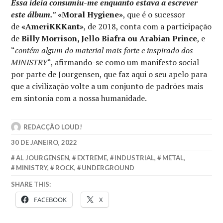
Essa ideia consumiu-me enquanto estava a escrever
este álbum.
”
«Moral Hygiene»
, que é o sucessor
de
«AmeriKKKant»
, de 2018, conta com a participação
de
Billy Morrison, Jello Biafra ou Arabian Prince
, e
“
contém algum do material mais forte e inspirado dos
MINISTRY
“, afirmando-se como um manifesto social
por parte de Jourgensen, que faz aqui o seu apelo para
que a civilização volte a um conjunto de padrões mais
em sintonia com a nossa humanidade.
REDACÇÃO LOUD!
30 DE JANEIRO, 2022
AL JOURGENSEN
,
EXTREME
,
INDUSTRIAL
,
METAL
,
MINISTRY
,
ROCK
,
UNDERGROUND
SHARE THIS:
FACEBOOK
X