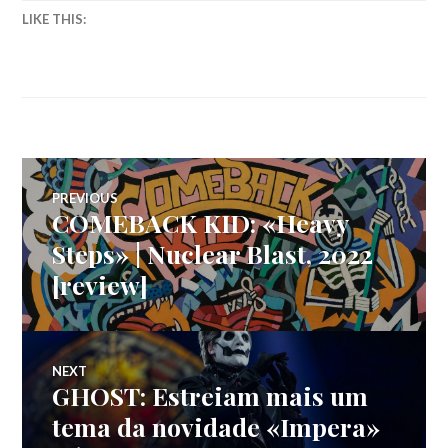
LIKE THIS:
Navegação
PREVIOUS
COMEBACK KID: «Heavy
Previous
de
post:
Steps» | Nuclear Blast, 2022
[review]
artigos
NEXT
GHOST: Estreiam mais um
Next
post:
tema da novidade «Impera»