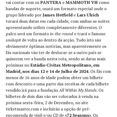
vai contar com os
PANTERA
e
MAMMOTH VH
como
bandas de suporte, usará um formato especial onde o
grupo liderado por
James Hetfield
e
Lars Ulrich
tocará duas datas em cada cidade, com ambas as noites
apresentando
setlists
completamente diferentes. O
palco será um formato
in-the-round
e trará o famoso
snakepit
de volta ao dentro da acção. Tudo isto são
obviamente óptimas notícias, mas aparentemente os
fãs nacionais vão ter de deslocar-se a outro país se
quiserem ver a banda nesta rota, sendo as datas mais
próximas no
Estádio Cívitas Metropolitano, em
Madrid, nos dias 12 e 14 de Julho de 2024
. Os fãs com
menos de 16 anos de idade podem obter um bilhete
com desconto e uma parte das receitas de cada bilhete
vendido irá para a fundação
All Within My Hands
. Os
bilhetes de dois dias vão ser colocados à venda na
próxima sexta-feira, 2 de Dezembro, no site
ticketmaster.com e incluirão a opção de pré-
encomenda de vinil e/ou CD de
«72 Seasons»
. Os