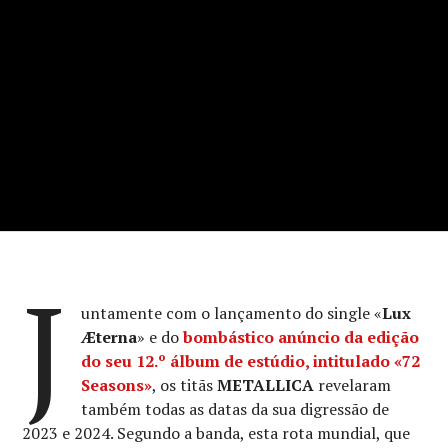
J
untamente com o lançamento do single «
Lux
Æterna
» e do
bombástico anúncio da edição
do seu 12.º álbum de estúdio, intitulado
«72
Seasons»
, os titãs
METALLICA
revelaram
também todas as datas da sua digressão de
2023 e 2024. Segundo a banda, esta rota mundial, que