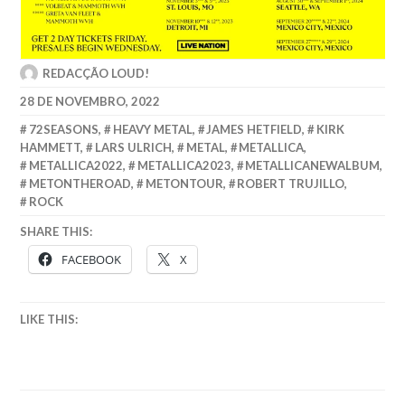
REDACÇÃO LOUD!
28 DE NOVEMBRO, 2022
72SEASONS
,
HEAVY METAL
,
JAMES HETFIELD
,
KIRK
HAMMETT
,
LARS ULRICH
,
METAL
,
METALLICA
,
METALLICA2022
,
METALLICA2023
,
METALLICANEWALBUM
,
METONTHEROAD
,
METONTOUR
,
ROBERT TRUJILLO
,
ROCK
SHARE THIS:
FACEBOOK
X
LIKE THIS: