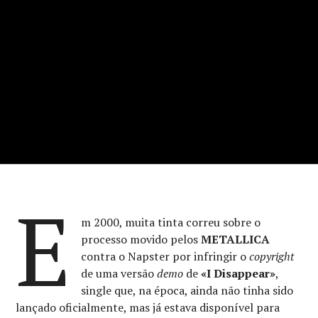
E
m 2000, muita tinta correu sobre o
processo movido pelos
METALLICA
contra o Napster por infringir o
copyright
de uma versão
demo
de
«I Disappear»
,
single que, na época, ainda não tinha sido
lançado oficialmente, mas já estava disponível para