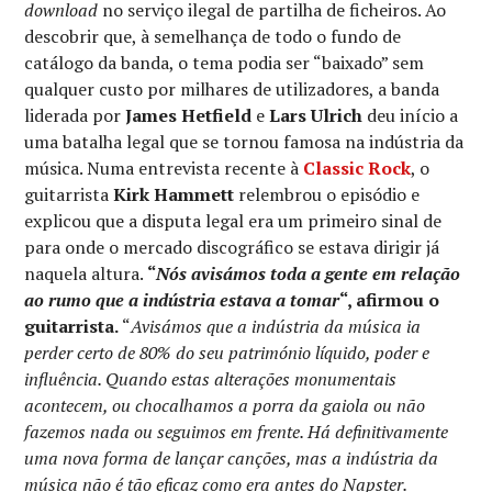
download
no serviço ilegal de partilha de ficheiros. Ao
descobrir que, à semelhança de todo o fundo de
catálogo da banda, o tema podia ser “baixado” sem
qualquer custo por milhares de utilizadores, a banda
liderada por
James Hetfield
e
Lars Ulrich
deu início a
uma batalha legal que se tornou famosa na indústria da
música. Numa entrevista recente à
Classic Rock
, o
guitarrista
Kirk Hammett
relembrou o episódio e
explicou que a disputa legal era um primeiro sinal de
para onde o mercado discográfico se estava dirigir já
naquela altura.
“
Nós avisámos toda a gente em relação
ao rumo que a indústria estava a tomar
“, afirmou o
guitarrista.
“
Avisámos que a indústria da música ia
perder certo de 80% do seu património líquido, poder e
influência. Quando estas alterações monumentais
acontecem, ou chocalhamos a porra da gaiola ou não
fazemos nada ou seguimos em frente. Há definitivamente
uma nova forma de lançar canções, mas a indústria da
música não é tão eficaz como era antes do Napster.