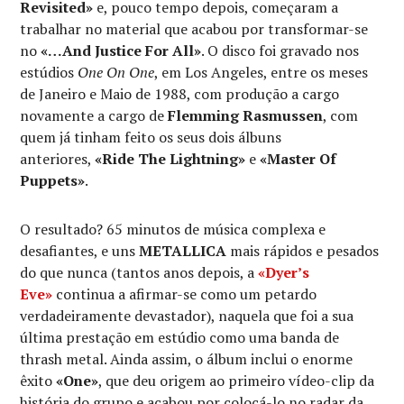
Revisited»
e, pouco tempo depois, começaram a
trabalhar no material que acabou por transformar-se
no
«…And Justice For All»
. O disco foi gravado nos
estúdios
One On One
, em Los Angeles, entre os meses
de Janeiro e Maio de 1988, com produção a cargo
novamente a cargo de
Flemming Rasmussen
, com
quem já tinham feito os seus dois álbuns
anteriores,
«Ride The Lightning»
e
«Master Of
Puppets»
.
O resultado? 65 minutos de música complexa e
desafiantes, e uns
METALLICA
mais rápidos e pesados
do que nunca (tantos anos depois, a
«Dyer’s
Eve»
continua a afirmar-se como um petardo
verdadeiramente devastador), naquela que foi a sua
última prestação em estúdio como uma banda de
thrash metal. Ainda assim, o álbum inclui o enorme
êxito
«One»
, que deu origem ao primeiro vídeo-clip da
história do grupo e acabou por colocá-lo no radar da