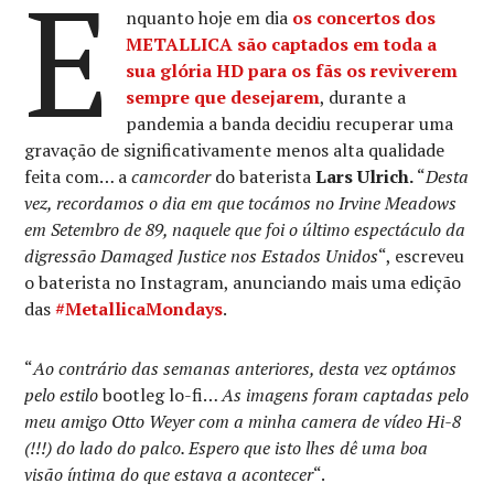
E
nquanto hoje em dia
os concertos dos
METALLICA
são captados em toda a
sua glória HD para os fãs os reviverem
sempre que desejarem
, durante a
pandemia a banda decidiu recuperar uma
gravação de significativamente menos alta qualidade
feita com… a
camcorder
do baterista
Lars Ulrich.
“
Desta
vez, recordamos o dia em que tocámos no Irvine Meadows
em Setembro de 89, naquele que foi o último espectáculo da
digressão Damaged Justice nos Estados Unidos
“, escreveu
o baterista no Instagram, anunciando mais uma edição
das
#MetallicaMondays
.
“
Ao contrário das semanas anteriores, desta vez optámos
pelo estilo
bootleg lo-fi…
As imagens foram captadas pelo
meu amigo Otto Weyer com a minha camera de vídeo Hi-8
(!!!) do lado do palco. Espero que isto lhes dê uma boa
visão íntima do que estava a acontecer
“.