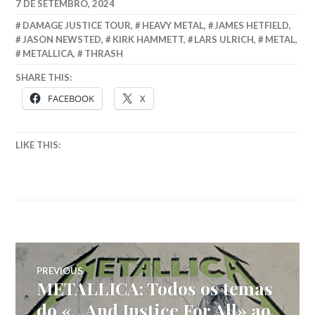
7 DE SETEMBRO, 2024
DAMAGE JUSTICE TOUR
,
HEAVY METAL
,
JAMES HETFIELD
,
JASON NEWSTED
,
KIRK HAMMETT
,
LARS ULRICH
,
METAL
,
METALLICA
,
THRASH
SHARE THIS:
FACEBOOK
X
LIKE THIS:
Navegação
PREVIOUS
METALLICA: Todos os temas
Previous
de
post:
do «…And Justice For All» ao