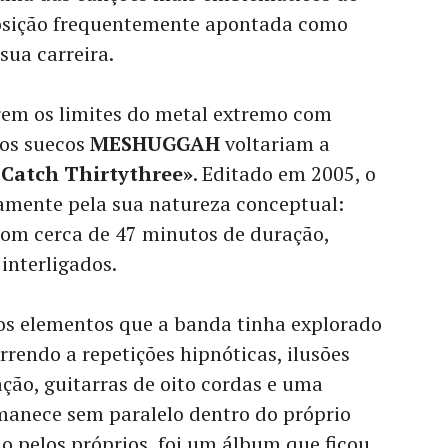
sição frequentemente apontada como
sua carreira.
irem os limites do metal extremo com
 os suecos
MESHUGGAH
voltariam a
«Catch Thirtythree»
. Editado em 2005, o
mente pela sua natureza conceptual:
om cerca de 47 minutos de duração,
interligados.
s elementos que a banda tinha explorado
orrendo a repetições hipnóticas, ilusões
ção, guitarras de oito cordas e uma
manece sem paralelo dentro do próprio
o pelos próprios, foi um álbum que ficou