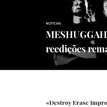
NOTÍCIAS
MESHUGGAH ce
reedições rem
«Destroy Erase Impro