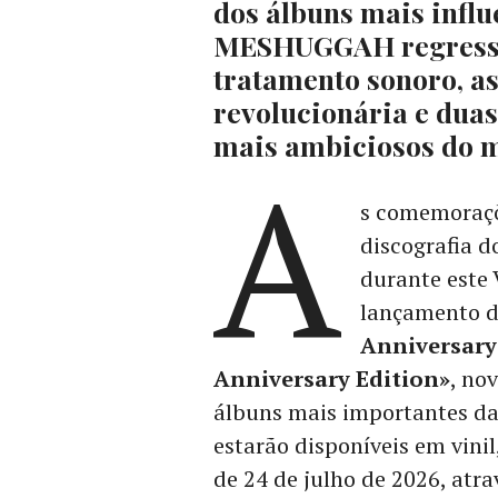
dos álbuns mais influ
MESHUGGAH regressa
tratamento sonoro, a
revolucionária e dua
mais ambiciosos do m
A
s comemoraçõ
discografia d
durante este 
lançamento 
Anniversary
Anniversary Edition»
, no
álbuns mais importantes da 
estarão disponíveis em vini
de 24 de julho de 2026, atr