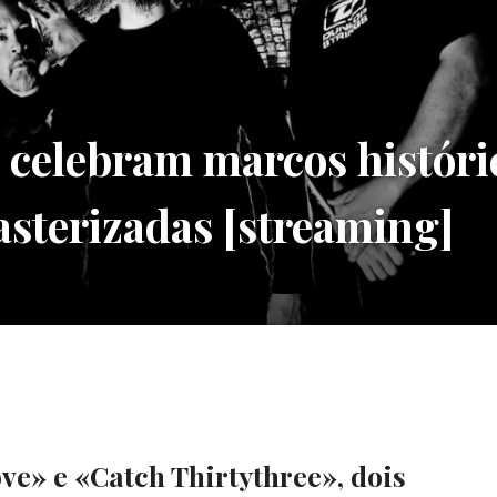
lebram marcos históri
asterizadas [streaming]
ve» e «Catch Thirtythree», dois