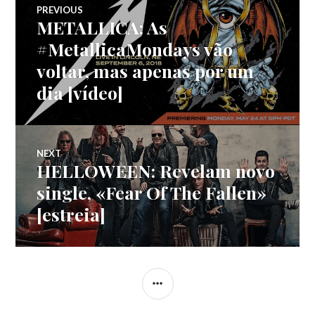
Navegação
PREVIOUS
METALLICA: As
Previous
de
post:
#MetallicaMondays vão
voltar, mas apenas por um
artigos
dia [vídeo]
NEXT
HELLOWEEN: Revelam novo
Next
post:
single, «Fear Of The Fallen»
[estreia]
SIDEBAR