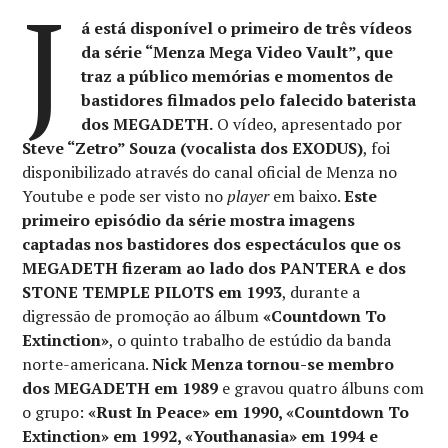
J
á está disponível o primeiro de três vídeos
da série “Menza Mega Video Vault”, que
traz a público memórias e momentos de
bastidores filmados pelo falecido baterista
dos MEGADETH.
O vídeo, apresentado por
Steve “Zetro” Souza (vocalista dos EXODUS)
, foi
disponibilizado através do canal oficial de Menza no
Youtube e pode ser visto no
player
em baixo.
Este
primeiro episódio da série mostra imagens
captadas nos bastidores dos espectáculos que os
MEGADETH fizeram ao lado dos PANTERA e dos
STONE TEMPLE PILOTS em 1993
, durante a
digressão de promoção ao álbum
«Countdown To
Extinction»
, o quinto trabalho de estúdio da banda
norte-americana.
Nick Menza tornou-se membro
dos MEGADETH em 1989
e gravou quatro álbuns com
o grupo:
«Rust In Peace» em 1990, «Countdown To
Extinction» em 1992, «Youthanasia» em 1994 e