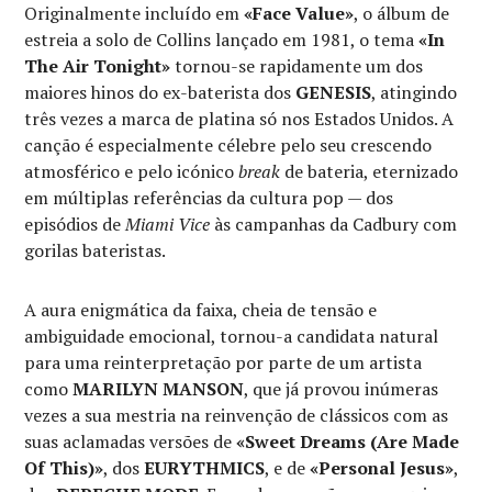
Originalmente incluído em
«Face Value»
, o álbum de
estreia a solo de Collins lançado em 1981, o tema
«In
The Air Tonight»
tornou-se rapidamente um dos
maiores hinos do ex-baterista dos
GENESIS
, atingindo
três vezes a marca de platina só nos Estados Unidos. A
canção é especialmente célebre pelo seu crescendo
atmosférico e pelo icónico
break
de bateria, eternizado
em múltiplas referências da cultura pop — dos
episódios de
Miami Vice
às campanhas da Cadbury com
gorilas bateristas.
A aura enigmática da faixa, cheia de tensão e
ambiguidade emocional, tornou-a candidata natural
para uma reinterpretação por parte de um artista
como
MARILYN MANSON
, que já provou inúmeras
vezes a sua mestria na reinvenção de clássicos com as
suas aclamadas versões de
«Sweet Dreams (Are Made
Of This)»
, dos
EURYTHMICS
, e de
«Personal Jesus»
,