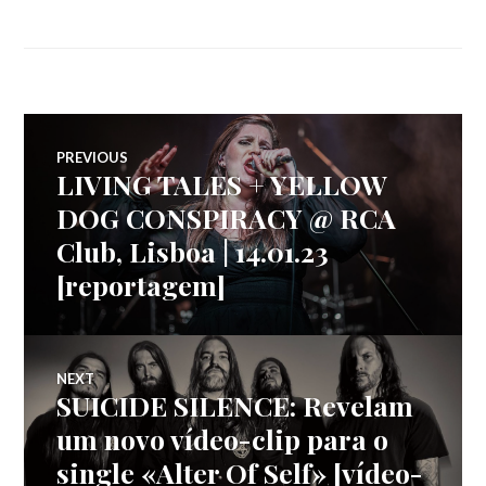
Navegação
PREVIOUS
LIVING TALES + YELLOW
Previous
de
post:
DOG CONSPIRACY @ RCA
Club, Lisboa | 14.01.23
artigos
[reportagem]
NEXT
SUICIDE SILENCE: Revelam
Next
post:
um novo vídeo-clip para o
single «Alter Of Self» [vídeo-