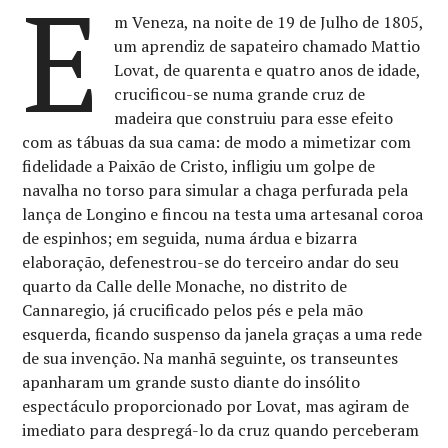
E
m Veneza, na noite de 19 de Julho de 1805,
um aprendiz de sapateiro chamado Mattio
Lovat, de quarenta e quatro anos de idade,
crucificou-se numa grande cruz de
madeira que construiu para esse efeito
com as tábuas da sua cama: de modo a mimetizar com
fidelidade a Paixão de Cristo, infligiu um golpe de
navalha no torso para simular a chaga perfurada pela
lança de Longino e fincou na testa uma artesanal coroa
de espinhos; em seguida, numa árdua e bizarra
elaboração, defenestrou-se do terceiro andar do seu
quarto da Calle delle Monache, no distrito de
Cannaregio, já crucificado pelos pés e pela mão
esquerda, ficando suspenso da janela graças a uma rede
de sua invenção. Na manhã seguinte, os transeuntes
apanharam um grande susto diante do insólito
espectáculo proporcionado por Lovat, mas agiram de
imediato para despregá-lo da cruz quando perceberam