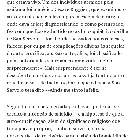
que estava vivo. Um dos indivíduos atraídos pela
azáfama foi o médico Cesare Ruggieri, que examinou o
auto-crucificado e o levou para a escola de cirurgia
onde dava aulas; diagnosticando-o como perturbado,
fez com que fosse admitido no asilo psiquiátrico da ilha
de San Servolo — local onde, passados poucos meses,
faleceu por culpa de complicações alheias às sequelas
da auto-crucificação. Esse acto, aliás, foi classificado
pelas autoridades venezianas como «um suicídio
surpreendente». Mais surpreendente é ter-se
descoberto que dois anos antes Lovat já tentara auto-
crucificar-se — de facto, no barco que o levou a San
Servolo terá dito «-Ainda me sinto infeliz.»
Segundo uma carta deixada por Lovat, pode dar-se
crédito à intenção de suicídio — e à hipótese de que a
auto-crucificação, além do significado religioso que
teria para o próprio, também serviria, na sua
perspectiva, de refrigério para o labéu do homicídio de