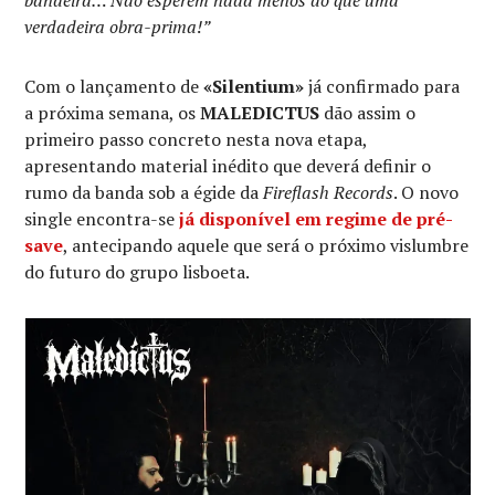
bandeira… Não esperem nada menos do que uma
verdadeira obra-prima!”
Com o lançamento de
«Silentium»
já confirmado para
a próxima semana, os
MALEDICTUS
dão assim o
primeiro passo concreto nesta nova etapa,
apresentando material inédito que deverá definir o
rumo da banda sob a égide da
Fireflash Records
. O novo
single encontra-se
já disponível em regime de pré-
save
, antecipando aquele que será o próximo vislumbre
do futuro do grupo lisboeta.