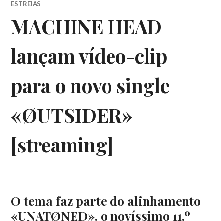
ESTREIAS
MACHINE HEAD
lançam vídeo-clip
para o novo single
«ØUTSIDER»
[streaming]
O tema faz parte do alinhamento
«UNATØNED», o novíssimo 11.º