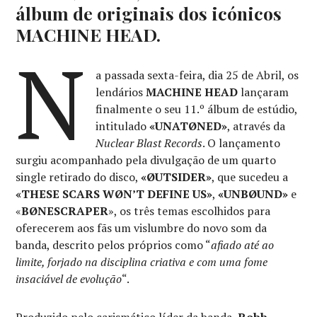
álbum de originais dos icónicos
MACHINE HEAD.
N
a passada sexta-feira, dia 25 de Abril, os
lendários
MACHINE HEAD
lançaram
finalmente o seu 11.º álbum de estúdio,
intitulado
«UNATØNED»
, através da
Nuclear Blast Records
. O lançamento
surgiu acompanhado pela divulgação de um quarto
single retirado do disco,
«ØUTSIDER»
, que sucedeu a
«THESE SCARS WØN’T DEFINE US»
,
«UNBØUND»
e
«
BØNESCRAPER
», os três temas escolhidos para
oferecerem aos fãs um vislumbre do novo som da
banda, descrito pelos próprios como “
afiado até ao
limite, forjado na disciplina criativa e com uma fome
insaciável de evolução
“.
Produzido pelo carismático líder da banda,
Robb