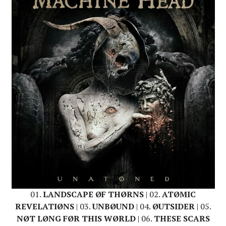
01.
LANDSCAPE ØF THØRNS
| 02.
ATØMIC
REVELATIØNS
| 03.
UNBØUND
| 04.
ØUTSIDER
| 05.
NØT LØNG FØR THIS WØRLD
| 06.
THESE SCARS