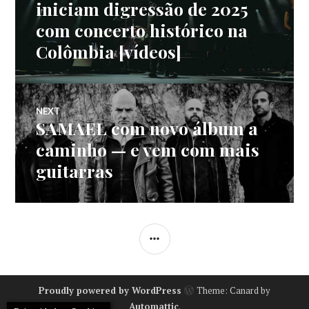
de
post:
iniciam digressão de 2025
com concerto histórico na
artigos
Colômbia [vídeos]
NEXT
SAMAEL com novo álbum a
Next
post:
caminho — e vem com mais
guitarras
SIDEBAR
Proudly powered by WordPress
Theme: Canard by
Automattic
.