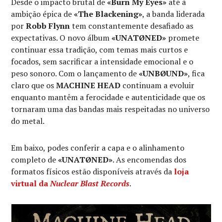
Desde o impacto brutal de
«Burn My Eyes»
até à
ambição épica de
«The Blackening»
, a banda liderada
por
Robb Flynn
tem constantemente desafiado as
expectativas. O novo álbum
«UNATØNED»
promete
continuar essa tradição, com temas mais curtos e
focados, sem sacrificar a intensidade emocional e o
peso sonoro. Com o lançamento de
«UNBØUND»
, fica
claro que os
MACHINE HEAD
continuam a evoluir
enquanto mantêm a ferocidade e autenticidade que os
tornaram uma das bandas mais respeitadas no universo
do metal.
Em baixo, podes conferir a capa e o alinhamento
completo de
«UNATØNED»
. As encomendas dos
formatos físicos estão disponíveis através da
loja
virtual da
Nuclear Blast Records
.