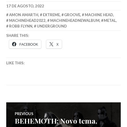
17 DE AGOSTO, 2022
AMON AMARTH
,
EXTREME
,
GROOVE
,
MACHINE HEAD
,
MACHINEHEAD2022
,
MACHINEHEADNEWALBUM
,
METAL
,
ROBB FLYNN
,
UNDERGROUND
SHARE THIS:
FACEBOOK
X
LIKE THIS:
Navegação
PREVIOUS
BEHEMOTH: Novo tema,
Previous
post: