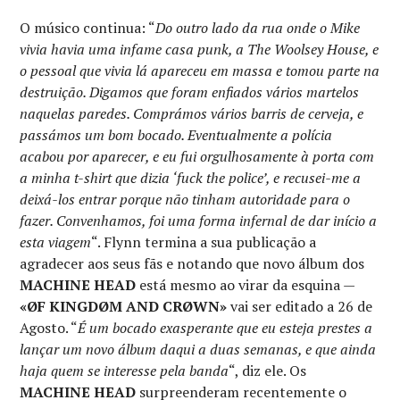
O músico continua: “
Do outro lado da rua onde o Mike
vivia havia uma infame casa punk, a The Woolsey House, e
o pessoal que vivia lá apareceu em massa e tomou parte na
destruição. Digamos que foram enfiados vários martelos
naquelas paredes. Comprámos vários barris de cerveja, e
passámos um bom bocado. Eventualmente a polícia
acabou por aparecer, e eu fui orgulhosamente à porta com
a minha t-shirt que dizia ‘fuck the police’, e recusei-me a
deixá-los entrar porque não tinham autoridade para o
fazer. Convenhamos, foi uma forma infernal de dar início a
esta viagem
“. Flynn termina a sua publicação a
agradecer aos seus fãs e notando que novo álbum dos
MACHINE HEAD
está mesmo ao virar da esquina —
«ØF KINGDØM AND CRØWN»
vai ser editado a 26 de
Agosto. “
É um bocado exasperante que eu esteja prestes a
lançar um novo álbum daqui a duas semanas, e que ainda
haja quem se interesse pela banda
“, diz ele. Os
MACHINE HEAD
surpreenderam recentemente o