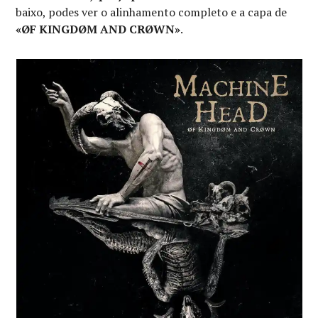
baixo, podes ver o alinhamento completo e a capa de
«ØF KINGDØM AND CRØWN»
.