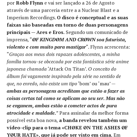
por
Robb Flynn
e vai ser lançado a 26 de Agosto
através de uma parceria entre a a Nuclear Blast e a
Imperium Recordings.
O disco é conceptual e as suas
faixas são baseadas em torno de duas personagens
principais — Ares e Eros.
Segundo um comunicado de
imprensa, “
ØF KINGDØM AND CRØWN soa futurista,
violento e com muito para mastigar
“. Flynn acrescenta:
“
Graças aos meus dois rapazes adolescentes, a minha
família tornou-se obcecada por esta fantástica série anime
japonesa chamada
‘Attack On Titan’.
O conceito do
álbum foi vagamente inspirado pela série no sentido de
que, no enredo, não existe um tipo
‘bom’ ou ‘mau’ —
ambas as personagens acreditam que estão a fazer as
coisas certas tal como se aplicam ao seu ser. Mas não
se enganem, ambas estão a cometer actos de pura
atrocidade e maldade.
” Para assinalar da melhor forma
possível esta boa nova,
a banda revelou também um
vídeo-clip para o tema «CHØKE ØN THE ASHES ØF
YØUR HATE», que já pode ser visto em cima.
Em