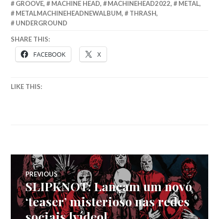
GROOVE
,
MACHINE HEAD
,
MACHINEHEAD2022
,
METAL
,
METALMACHINEHEADNEWALBUM
,
THRASH
,
UNDERGROUND
SHARE THIS:
FACEBOOK
X
LIKE THIS:
Navegação
PREVIOUS
SLIPKNOT: Lançam um novo
Previous
de
post:
‘teaser’ misterioso nas redes
sociais [vídeo]