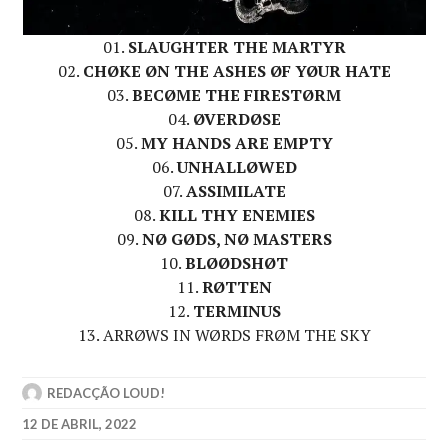
01.
SLAUGHTER THE MARTYR
02.
CHØKE ØN THE ASHES ØF YØUR HATE
03.
BECØME THE FIRESTØRM
04.
ØVERDØSE
05.
MY HANDS ARE EMPTY
06.
UNHALLØWED
07.
ASSIMILATE
08.
KILL THY ENEMIES
09.
NØ GØDS, NØ MASTERS
10.
BLØØDSHØT
11.
RØTTEN
12.
TERMINUS
13. ARRØWS IN WØRDS FRØM THE SKY
REDACÇÃO LOUD!
12 DE ABRIL, 2022