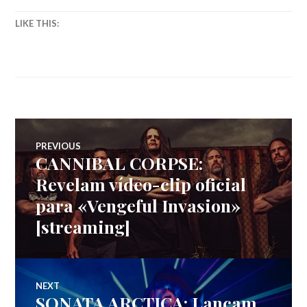
LIKE THIS:
Navegação
PREVIOUS
CANNIBAL CORPSE:
Previous
de
post:
Revelam vídeo-clip oficial
para «Vengeful Invasion»
artigos
[streaming]
NEXT
SONATA ARCTICA: Lançam
Next