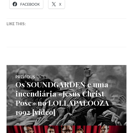
FACEBOOK
X
LIKE THIS:
Navegação
PREVIOUS
Os SOUNDGARDEN e uma
Previous
de
post:
incendiária «Jesus Christ
Pose» no LOLLAPALOOZA
artigos
1992 [vídeo]