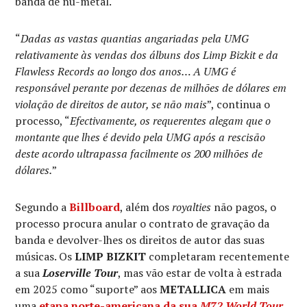
banda de nu-metal.
“
Dadas as vastas quantias angariadas pela UMG
relativamente às vendas dos álbuns dos Limp Bizkit e da
Flawless Records ao longo dos anos… A UMG é
responsável perante por dezenas de milhões de dólares em
violação de direitos de autor, se não mais
”, continua o
processo, “
Efectivamente, os requerentes alegam que o
montante que lhes é devido pela UMG após a rescisão
deste acordo ultrapassa facilmente os 200 milhões de
dólares.
”
Segundo a
Billboard
, além dos
royalties
não pagos, o
processo procura anular o contrato de gravação da
banda e devolver-lhes os direitos de autor das suas
músicas. Os
LIMP BIZKIT
completaram recentemente
a sua
Loserville Tour
, mas vão estar de volta à estrada
em 2025 como “suporte” aos
METALLICA
em mais
uma
etapa norte-americana da sua
M72 World Tour
.