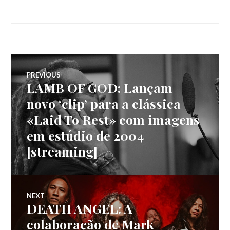
Navegação
PREVIOUS
LAMB OF GOD: Lançam
Previous
de
post:
novo ‘clip’ para a clássica
«Laid To Rest» com imagens
artigos
em estúdio de 2004
[streaming]
NEXT
DEATH ANGEL: A
Next
post:
colaboração de Mark