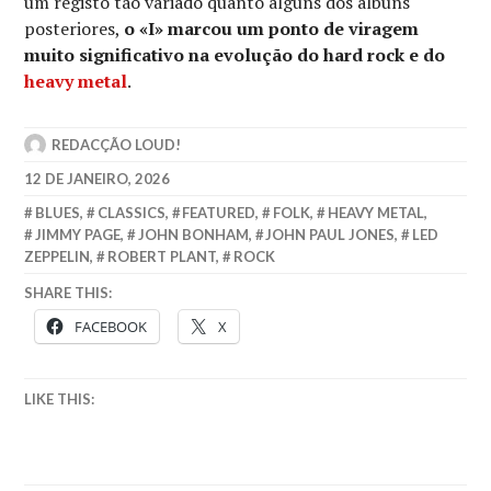
um registo tão variado quanto alguns dos álbuns
posteriores,
o «I» marcou um ponto de viragem
muito significativo na evolução do hard rock e do
heavy metal
.
REDACÇÃO LOUD!
12 DE JANEIRO, 2026
BLUES
,
CLASSICS
,
FEATURED
,
FOLK
,
HEAVY METAL
,
JIMMY PAGE
,
JOHN BONHAM
,
JOHN PAUL JONES
,
LED
ZEPPELIN
,
ROBERT PLANT
,
ROCK
SHARE THIS:
FACEBOOK
X
LIKE THIS: