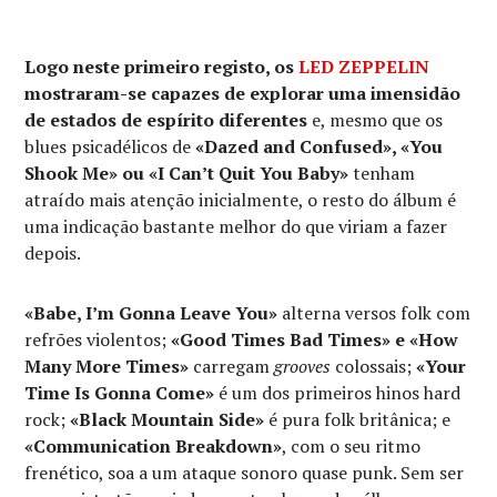
Logo neste primeiro registo, os
LED ZEPPELIN
mostraram-se capazes de explorar uma imensidão
de estados de espírito diferentes
e, mesmo que os
blues psicadélicos de
«Dazed and Confused», «You
Shook Me» ou «I Can’t Quit You Baby»
tenham
atraído mais atenção inicialmente, o resto do álbum é
uma indicação bastante melhor do que viriam a fazer
depois.
«Babe, I’m Gonna Leave You»
alterna versos folk com
refrões violentos;
«Good Times Bad Times» e «How
Many More Times»
carregam
grooves
colossais;
«Your
Time Is Gonna Come»
é um dos primeiros hinos hard
rock;
«Black Mountain Side»
é pura folk britânica; e
«Communication Breakdown»
, com o seu ritmo
frenético, soa a um ataque sonoro quase punk. Sem ser