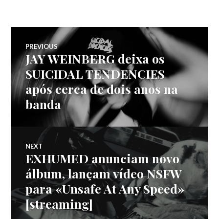
Navegação
PREVIOUS
JAY WEINBERG deixa os
Previous
de
post:
SUICIDAL TENDENCIES
após cerca de dois anos na
artigos
banda
NEXT
EXHUMED anunciam novo
Next
post:
álbum, lançam vídeo NSFW
para «Unsafe At Any Speed»
[streaming]