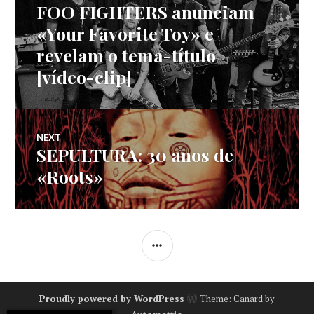
FOO FIGHTERS anunciam
Previous
de
post:
«Your Favorite Toy» e
revelam o tema-título
artigos
[vídeo-clip]
NEXT
SEPULTURA: 30 anos de
Next
post:
«Roots»
SIDEBAR
Proudly powered by WordPress
Theme: Canard by