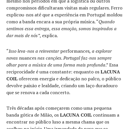
mesmo nos períodos em que a logística ou outros
compromissos dificultaram visitas mais regulares. Ferro
explicou-nos até que a experiência em Portugal moldou
como a banda encara a sua própria música. “
Quando
sentimos essa entrega, essa emoção, somos inspirados a
dar mais de nós”
, explica.
“
Isso leva-nos a reinventar
performances
, a explorar
novas
nuances
nas canções. Portugal faz-nos sempre
olhar para a música de uma forma mais profunda
.” Essa
reciprocidade é uma constante: enquanto os
LACUNA
COIL
oferecem energia e dedicação no palco, o público
devolve paixão e lealdade, criando um laço duradouro
que se renova a cada concerto.
Três décadas após começarem como uma pequena
banda gótica de Milão, os
LACUNA COIL
continuam a
encontrar no público luso a mesma chama que os
acolheu no início. Uma irmandade de peso que se