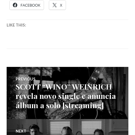
FACEBOOK
X
LIKE THIS:
Navegação
PREVIOUS
SCOTT “WINO” WEINRICH
Previous
de
post:
revela novo single e anuncia
álbum a solo [streaming]
artigos
NEXT