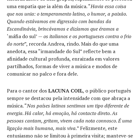
uma empatia que ia além da música. “
Havia essa coisa
que nos unia: o temperamento latino, o humor, a paixão.
Quando estávamos em digressão com bandas da
Escandinávia, brincávamos e dizíamos que éramos a
‘máfia do sul’
— os italianos e os portugueses contra o frio
do norte
”, recorda Andrea, rindo. Mais do que uma
anedota, essa “irmandade do Sul” reflecte bem a
afinidade cultural profunda, enraizada em valores
partilhados, formas de viver a música e modos de
comunicar no palco e fora dele.
Para o cantor dos
LACUNA COIL
, o público português
sempre se destacou pela intensidade com que abraça a
música. “
Nos países latinos sentimos um tipo diferente de
energia. Há calor, há emoção, há contacto direto. As
pessoas cantam, gritam, vivem cada nota connosco. É uma
ligação mais humana, mais viva.
” Felizmente, este
entusiasmo não se limitou à primeira visita; manteve-se