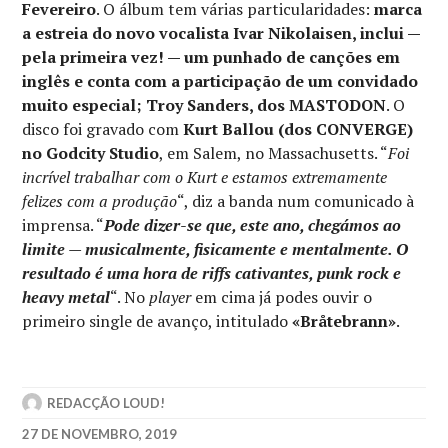
Fevereiro
. O álbum tem várias particularidades:
marca
a estreia do novo vocalista Ivar Nikolaisen, inclui —
pela primeira vez! — um punhado de canções em
inglês e conta com a participação de um convidado
muito especial; Troy Sanders, dos MASTODON
. O
disco foi gravado com
Kurt Ballou (dos CONVERGE)
no Godcity Studio
, em Salem, no Massachusetts. “
Foi
incrível trabalhar com o Kurt e estamos extremamente
felizes com a produção
“, diz a banda num comunicado à
imprensa. “
Pode dizer-se que, este ano, chegámos ao
limite — musicalmente, fisicamente e mentalmente. O
resultado é uma hora de riffs cativantes, punk rock e
heavy metal
“. No
player
em cima já podes ouvir o
primeiro single de avanço, intitulado
«Bråtebrann»
.
REDACÇÃO LOUD!
27 DE NOVEMBRO, 2019