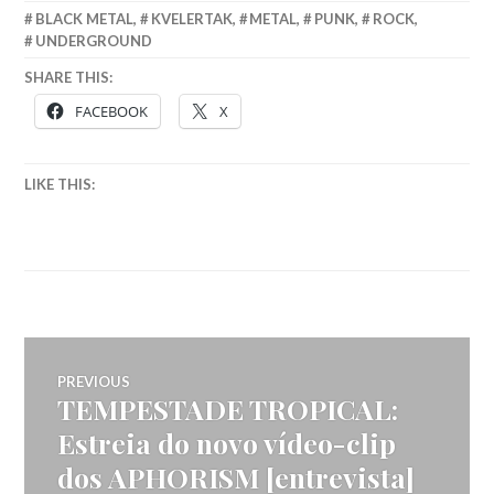
BLACK METAL
,
KVELERTAK
,
METAL
,
PUNK
,
ROCK
,
UNDERGROUND
SHARE THIS:
FACEBOOK
X
LIKE THIS:
Navegação
PREVIOUS
TEMPESTADE TROPICAL:
Previous
de
post:
Estreia do novo vídeo-clip
dos APHORISM [entrevista]