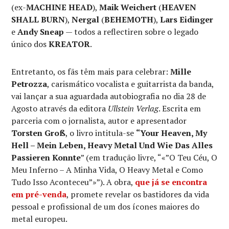
(ex-
MACHINE HEAD
),
Maik Weichert
(
HEAVEN
SHALL BURN
),
Nergal
(
BEHEMOTH
),
Lars Eidinger
e
Andy Sneap
— todos a reflectiren sobre o legado
único dos
KREATOR
.
Entretanto, os fãs têm mais para celebrar:
Mille
Petrozza
, carismático vocalista e guitarrista da banda,
vai lançar a sua aguardada autobiografia no dia 28 de
Agosto através da editora
Ullstein Verlag
. Escrita em
parceria com o jornalista, autor e apresentador
Torsten Groß
, o livro intitula-se
“Your Heaven, My
Hell – Mein Leben, Heavy Metal Und Wie Das Alles
Passieren Konnte
” (em tradução livre, “«”O Teu Céu, O
Meu Inferno – A Minha Vida, O Heavy Metal e Como
Tudo Isso Aconteceu”»”). A obra,
que já se encontra
em pré-venda
, promete revelar os bastidores da vida
pessoal e profissional de um dos ícones maiores do
metal europeu.