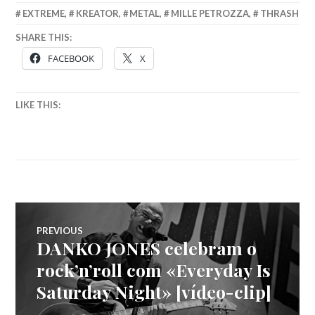
EXTREME
,
KREATOR
,
METAL
,
MILLE PETROZZA
,
THRASH
SHARE THIS:
FACEBOOK
X
LIKE THIS:
Navegação
PREVIOUS
DANKO JONES celebram o
Previous
de
post:
rock’n’roll com «Everyday Is
Saturday Night» [vídeo-clip]
artigos