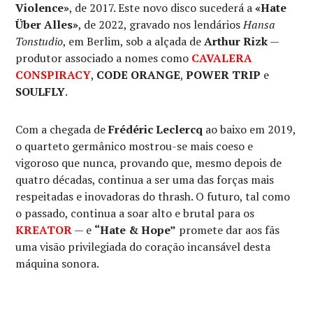
Violence»
, de 2017. Este novo disco sucederá a
«Hate
Über Alles»
, de 2022, gravado nos lendários
Hansa
Tonstudio
, em Berlim, sob a alçada de
Arthur Rizk
—
produtor associado a nomes como
CAVALERA
CONSPIRACY
,
CODE ORANGE
,
POWER TRIP
e
SOULFLY
.
Com a chegada de
Frédéric Leclercq
ao baixo em 2019,
o quarteto germânico mostrou-se mais coeso e
vigoroso que nunca, provando que, mesmo depois de
quatro décadas, continua a ser uma das forças mais
respeitadas e inovadoras do thrash. O futuro, tal como
o passado, continua a soar alto e brutal para os
KREATOR
— e
“Hate & Hope”
promete dar aos fãs
uma visão privilegiada do coração incansável desta
máquina sonora.