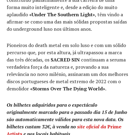
construído paulatinamente a sua carreira de uma
forma muito inteligente e, desde a edição do muito
aplaudido
«Under The Southern Light»
, têm vindo a
afirmar-se como uma das mais sólidas propostas saídas
do underground luso nos últimos anos.
Pioneiros do death metal em solo luso e com um sólido
percurso que, por esta altura, já ultrapassou a marca
das três décadas, os
SACRED SIN
continuam a seruma
verdadeira força da natureza e, provando a sua
relevância no novo milénio, assinaram um dos melhores
discos portugueses de metal extremo de 2022 com o
demolidor
«Storms Over The Dying World»
.
Os bilhetes adquiridos para o espectáculo
originalmente marcado para o passado dia 15 de Junho
são automaticamente válidos para esta nova data. Os
bilhetes custam 32€, à venda no
site oficial da
Prime
Artists
e nos locais habituais.