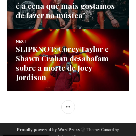
de
post:
é a cena que mais gostamos
de fazer na música”
artigos
NEXT
SLIPKNOT: Corey Taylor e
Next
post:
Shawn Crahan desabafam
sobre a morte de Joey
Jordison
SIDEBAR
Proudly powered by WordPress
Theme: Canard by