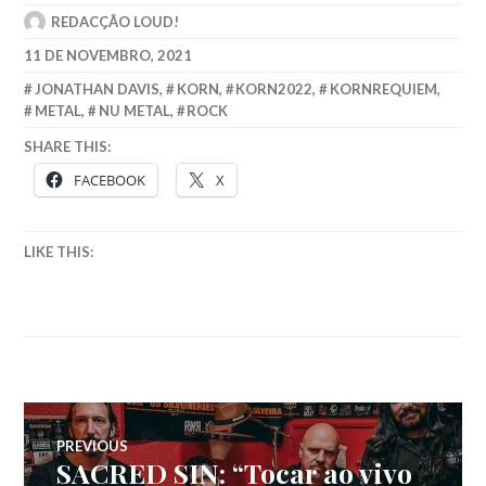
REDACÇÃO LOUD!
11 DE NOVEMBRO, 2021
JONATHAN DAVIS
,
KORN
,
KORN2022
,
KORNREQUIEM
,
METAL
,
NU METAL
,
ROCK
SHARE THIS:
FACEBOOK
X
LIKE THIS:
Navegação
PREVIOUS
SACRED SIN: “Tocar ao vivo
Previous