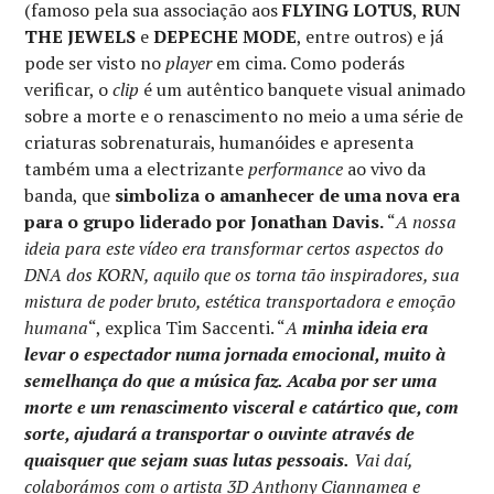
(famoso pela sua associação aos
FLYING LOTUS
,
RUN
THE JEWELS
e
DEPECHE MODE
, entre outros) e já
pode ser visto no
player
em cima. Como poderás
verificar, o
clip
é um autêntico banquete visual animado
sobre a morte e o renascimento no meio a uma série de
criaturas sobrenaturais, humanóides e apresenta
também uma a electrizante
performance
ao vivo da
banda, que
simboliza o amanhecer de uma nova era
para o grupo liderado por Jonathan Davis.
“
A nossa
ideia para este vídeo era transformar certos aspectos do
DNA dos KORN, aquilo que os torna tão inspiradores, sua
mistura de poder bruto, estética transportadora e emoção
humana
“, explica Tim Saccenti. “
A
minha ideia era
levar o espectador numa jornada emocional, muito à
semelhança do que a música faz. Acaba por ser uma
morte e um renascimento visceral e catártico que, com
sorte, ajudará a transportar o ouvinte através de
quaisquer que sejam suas lutas pessoais.
Vai daí,
colaborámos com o artista 3D Anthony Ciannamea e