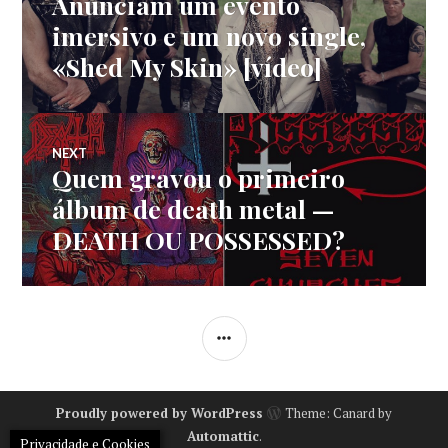
Anunciam um evento
imersivo e um novo single,
artigos
«Shed My Skin» [vídeo]
NEXT
Quem gravou o primeiro
Next
post:
álbum de death metal —
DEATH OU POSSESSED?
SIDEBAR
Proudly powered by WordPress
Theme: Canard by
Automattic
.
Privacidade e Cookies