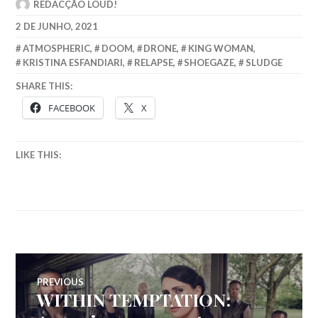
REDACÇÃO LOUD!
2 DE JUNHO, 2021
ATMOSPHERIC
,
DOOM
,
DRONE
,
KING WOMAN
,
KRISTINA ESFANDIARI
,
RELAPSE
,
SHOEGAZE
,
SLUDGE
SHARE THIS:
FACEBOOK
X
LIKE THIS:
Navegação
PREVIOUS
WITHIN TEMPTATION:
Previous
de
post: