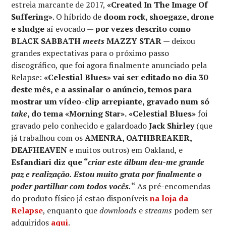
estreia marcante de 2017,
«Created In The Image Of
Suffering»
. O híbrido de
doom rock, shoegaze, drone
e sludge
aí evocado —
por vezes descrito como
BLACK SABBATH
meets
MAZZY STAR
— deixou
grandes expectativas para o próximo passo
discográfico, que foi agora finalmente anunciado pela
Relapse:
«Celestial Blues» vai ser editado no dia 30
deste mês, e a assinalar o anúncio, temos para
mostrar um vídeo-clip arrepiante, gravado num só
take
, do tema «Morning Star».
«Celestial Blues»
foi
gravado pelo conhecido e galardoado
Jack Shirley
(que
já trabalhou com os
AMENRA, OATHBREAKER,
DEAFHEAVEN
e muitos outros) em Oakland, e
Esfandiari diz que “
criar este álbum deu-me grande
paz e realização. Estou muito grata por finalmente o
poder partilhar com todos vocês.
“
As pré-encomendas
do produto físico já estão disponíveis
na loja da
Relapse
, enquanto que
downloads
e
streams
podem ser
adquiridos
aqui
.