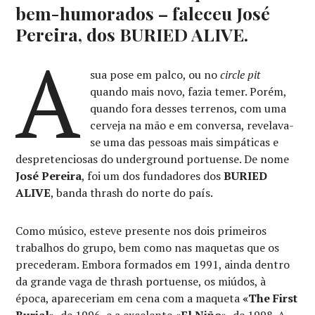
bem-humorados – faleceu José
Pereira, dos BURIED ALIVE.
A
sua pose em palco, ou no
circle pit
quando mais novo, fazia temer. Porém,
quando fora desses terrenos, com uma
cerveja na mão e em conversa, revelava-
se uma das pessoas mais simpáticas e
despretenciosas do underground portuense. De nome
José Pereira
, foi um dos fundadores dos
BURIED
ALIVE
, banda thrash do norte do país.
Como músico, esteve presente nos dois primeiros
trabalhos do grupo, bem como nas maquetas que os
precederam. Embora formados em 1991, ainda dentro
da grande vaga de thrash portuense, os miúdos, à
época, apareceriam em cena com a maqueta
«The First
Burial»
, de 1996, e a excelente
«El Niño»
, de 1998. A