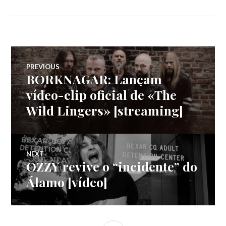
Navegação
PREVIOUS
BORKNAGAR: Lançam
Previous
de
post:
vídeo-clip oficial de «The
Wild Lingers» [streaming]
artigos
NEXT
OZZY revive o “incidente” do
Next
post:
Álamo [vídeo]