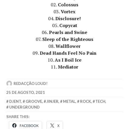
02.
Colossus
03.
Vortex
04.
Disclosure!
05.
Copycat
06.
Pearls and Swine
07.
Sleep of the Righteous
08.
Wallflower
09.
Dead Hands Feel No Pain
10.
As I Boil Ice
11.
Mediator
REDACÇÃO LOUD!
25 DE AGOSTO, 2021
DJENT
,
GROOVE
,
JINJER
,
METAL
,
ROCK
,
TECH
,
UNDERGROUND
SHARE THIS:
FACEBOOK
X