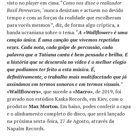
visto no
player
em cima. “
Como nos disse o realizador
Basil Pereverzev,
‘nunca desistam e actuem no devido
tempo e com as forças da realidade que escolheram
para vocês mesmos'”, diz, de forma algo críptica, a
banda ucraniana sobre o tema. “
A «Wallflower» é uma
canção única. É uma canção que vivemos repetidas
vezes. Cada nota, cada golpe de percussão, cada
palavra que a Tatiana canta é bem pensada e brilha. E
a história que se desenrola no vídeo é o melhor elogio
que podíamos ter feito a esta música. É,
definitivamente, o trabalho mais multifacetado que já
assinámos em termos sonoros e em termos visuais.
”
«Wallflowers»
, que sucede a
«Macro»
, de 2019, foi
gravado nos estúdios Kaska Records, em Kiev, com o
produtor
Max Morton
. Em baixo, podes conferir a capa
e o alinhamento completo do disco, que será lançado
na próxima sexta-feira, 27 de Agosto, através da
Napalm Records.