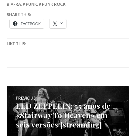
BIAFRA
,
PUNK
,
PUNK ROCK
SHARE THIS:
FACEBOOK
X
LIKE THIS:
Navegação
PREVIOUS
LED ZEPPELIN: 55 anos de
Previous
de
post:
«Stairway To Heaven» em
seis versões [streaming]
artigos