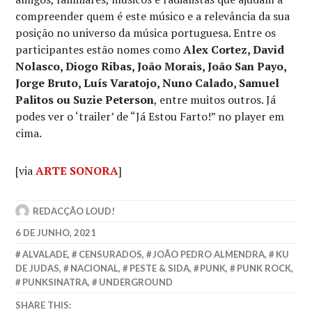
compreender quem é este músico e a relevância da sua
posição no universo da música portuguesa. Entre os
participantes estão nomes como
Alex Cortez, David
Nolasco, Diogo Ribas, João Morais, João San Payo,
Jorge Bruto, Luís Varatojo, Nuno Calado, Samuel
Palitos ou Suzie Peterson
, entre muitos outros. Já
podes ver o ‘trailer’ de “Já Estou Farto!” no player em
cima.
[via
ARTE SONORA
]
REDACÇÃO LOUD!
6 DE JUNHO, 2021
ALVALADE
,
CENSURADOS
,
JOÃO PEDRO ALMENDRA
,
KU
DE JUDAS
,
NACIONAL
,
PESTE & SIDA
,
PUNK
,
PUNK ROCK
,
PUNKSINATRA
,
UNDERGROUND
SHARE THIS: