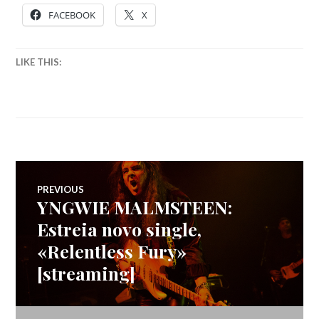
FACEBOOK
X
LIKE THIS:
Navegação
PREVIOUS
YNGWIE MALMSTEEN:
Previous
de
post:
Estreia novo single,
«Relentless Fury»
artigos
[streaming]