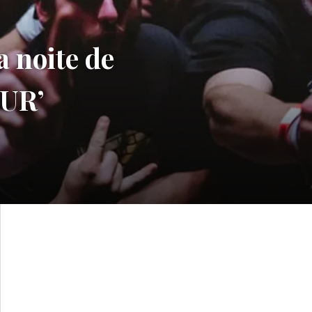
 noite de
OUR’