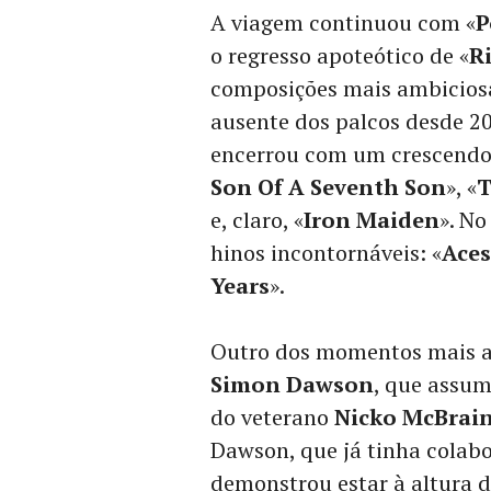
A viagem continuou com «
P
o regresso apoteótico de «
R
composições mais ambiciosa
ausente dos palcos desde 20
encerrou com um crescendo
Son Of A Seventh Son
», «
T
e, claro, «
Iron Maiden
». No
hinos incontornáveis: «
Aces
Years
».
Outro dos momentos mais a
Simon Dawson
, que assum
do veterano
Nicko McBrai
Dawson, que já tinha colab
demonstrou estar à altura 