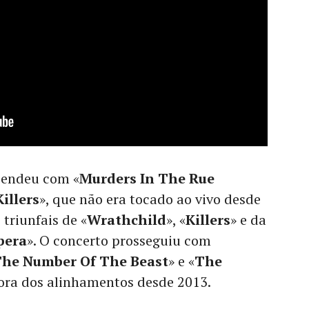
reendeu com «
Murders In The Rue
Killers
», que não era tocado ao vivo desde
triunfais de «
Wrathchild
», «
Killers
» e da
pera
». O concerto prosseguiu com
he Number Of The Beast
» e «
The
 fora dos alinhamentos desde 2013.