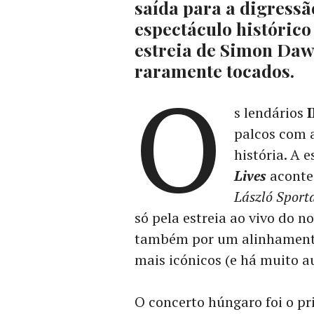
saída para a digressã
espectáculo histórico
estreia de Simon Daws
raramente tocados.
O
s lendários
palcos com a
história. A 
Lives
aconte
László Sport
só pela estreia ao vivo do n
também por um alinhamento
mais icónicos (e há muito a
O concerto húngaro foi o pr