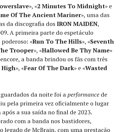
owerslave
», «
2 Minutes To Midnight
» e
ime Of The Ancient Mariner
», uma das
s da discografia dos
IRON MAIDEN
,
09. A primeira parte do espetáculo
 poderoso: «
Run To The Hills
», «
Seventh
he Trooper
», «
Hallowed Be Thy Name
»
 encore, a banda brindou os fãs com três
 High
», «
Fear Of The Dark
» e «
Wasted
guardados da noite foi a
performance
de
iu pela primeira vez oficialmente o lugar
n
após a sua saída no final de 2023.
orado com a banda nos bastidores,
do legado de McBrain, com uma prestação