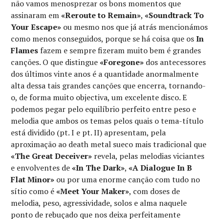
não vamos menosprezar os bons momentos que
assinaram em
«Reroute to Remain»
,
«Soundtrack To
Your Escape»
ou mesmo nos que já atrás mencionámos
como menos conseguidos, porque se há coisa que os
In
Flames
fazem e sempre fizeram muito bem é grandes
canções. O que distingue
«Foregone»
dos antecessores
dos últimos vinte anos é a quantidade anormalmente
alta dessa tais grandes canções que encerra, tornando-
o, de forma muito objectiva, um excelente disco. E
podemos pegar pelo equilíbrio perfeito entre peso e
melodia que ambos os temas pelos quais o tema-título
está dividido (pt. I e pt. II) apresentam, pela
aproximação ao death metal sueco mais tradicional que
«The Great Deceiver»
revela, pelas melodias viciantes
e envolventes de
«In The Dark»
,
«A Dialogue In B
Flat Minor»
ou por uma enorme canção com tudo no
sítio como é
«Meet Your Maker»
, com doses de
melodia, peso, agressividade, solos e alma naquele
ponto de rebuçado que nos deixa perfeitamente