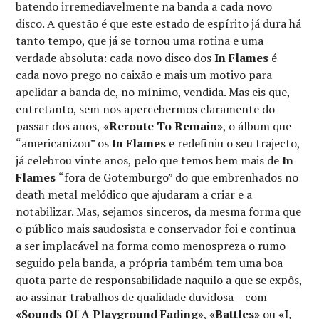
batendo irremediavelmente na banda a cada novo
disco. A questão é que este estado de espírito já dura há
tanto tempo, que já se tornou uma rotina e uma
verdade absoluta: cada novo disco dos
In Flames
é
cada novo prego no caixão e mais um motivo para
apelidar a banda de, no mínimo, vendida. Mas eis que,
entretanto, sem nos apercebermos claramente do
passar dos anos,
«Reroute To Remain»
, o álbum que
“americanizou” os
In Flames
e redefiniu o seu trajecto,
já celebrou vinte anos, pelo que temos bem mais de
In
Flames
“fora de Gotemburgo” do que embrenhados no
death metal melódico que ajudaram a criar e a
notabilizar. Mas, sejamos sinceros, da mesma forma que
o público mais saudosista e conservador foi e continua
a ser implacável na forma como menospreza o rumo
seguido pela banda, a própria também tem uma boa
quota parte de responsabilidade naquilo a que se expôs,
ao assinar trabalhos de qualidade duvidosa – com
«Sounds Of A Playground Fading»
,
«Battles»
ou
«I,