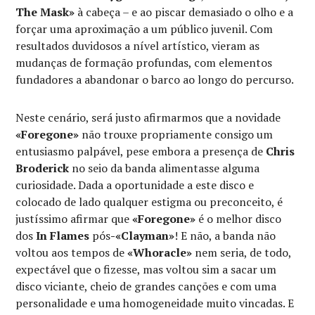
The Mask»
à cabeça – e ao piscar demasiado o olho e a
forçar uma aproximação a um público juvenil. Com
resultados duvidosos a nível artístico, vieram as
mudanças de formação profundas, com elementos
fundadores a abandonar o barco ao longo do percurso.
Neste cenário, será justo afirmarmos que a novidade
«Foregone»
não trouxe propriamente consigo um
entusiasmo palpável, pese embora a presença de
Chris
Broderick
no seio da banda alimentasse alguma
curiosidade. Dada a oportunidade a este disco e
colocado de lado qualquer estigma ou preconceito, é
justíssimo afirmar que
«Foregone»
é o melhor disco
dos
In Flames
pós
-«Clayman»
! E não, a banda não
voltou aos tempos de
«Whoracle»
nem seria, de todo,
expectável que o fizesse, mas voltou sim a sacar um
disco viciante, cheio de grandes canções e com uma
personalidade e uma homogeneidade muito vincadas. E