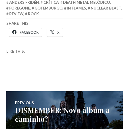
ANDERS FRIDÉN
,
CRÍTICA
,
DEATH METAL MELÓDICO
,
FOREGONE
,
GOTEMBURGO
,
IN FLAMES
,
NUCLEAR BLAST
,
REVIEW
,
ROCK
SHARE THIS:
FACEBOOK
X
LIKE THIS:
Navegação
PREVIOUS
DISMEMBER: Novo álbum a
Previous
de
post:
caminho?