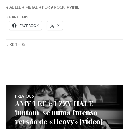
ADELE
,
METAL
,
POP
,
ROCK
,
VINIL
SHARE THIS:
FACEBOOK
X
LIKE THIS:
Navegação
PREVIOUS
AMY LEE e LZZY HALE
Previous
de
post:
juntam-se numa intensa
versão de «Heavy» [vídeo]
artigos