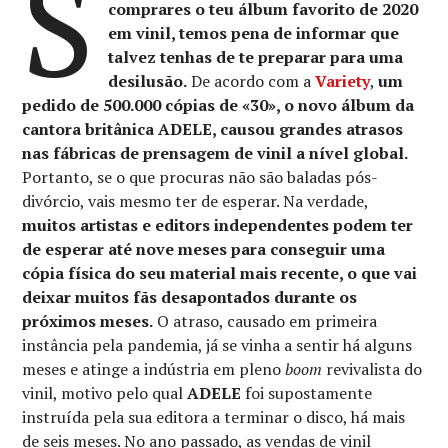
S
comprares o teu álbum favorito de 2020
em vinil, temos pena de informar que
talvez tenhas de te preparar para uma
desilusão.
De acordo com a
Variety
,
um
pedido de 500.000 cópias de «30», o novo álbum da
cantora britânica ADELE, causou grandes atrasos
nas fábricas de prensagem de vinil a nível global.
Portanto, se o que procuras não são baladas pós-
divórcio, vais mesmo ter de esperar. Na verdade,
muitos artistas e editors independentes podem ter
de esperar até nove meses para conseguir uma
cópia física do seu material mais recente, o que vai
deixar muitos fãs desapontados durante os
próximos meses.
O atraso, causado em primeira
instância pela pandemia, já se vinha a sentir há alguns
meses e atinge a indústria em pleno
boom
revivalista do
vinil, motivo pelo qual
ADELE
foi supostamente
instruída pela sua editora a terminar o disco, há mais
de seis meses. No ano passado, as vendas de vinil