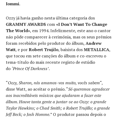
Iommi
.
Ozzy já havia ganho nesta última categoria dos
GRAMMY AWARDS
com
«I Don’t Want To Change
The World»
, em 1994. Infelizmente, este ano o cantor
não pôde comparecer à cerimónia, mas os seus prémios
foram recebidos pelo produtor do álbum,
Andrew
Watt
, e por
Robert Trujilo
, baixista dos
METALLICA
,
que tocou em sete canções do álbum e co-escreveu o
tema-título do mais recente registo de estúdio
do
‘Prince Of Darkness’
.
“
Ozzy, Sharon, nós amamos-vos muito, vocês sabem
“,
disse Watt, ao aceitar o prémio. “
Só queremos agradecer
aos inacreditáveis músicos que ajudaram a fazer este
álbum. Houve tanta gente a juntar-se ao Ozzy: o grande
Taylor Hawkins; o Chad Smith; o Robert Trujillo; o grande
Jeff Beck; o Josh Homme.
” O produtor passou depois o