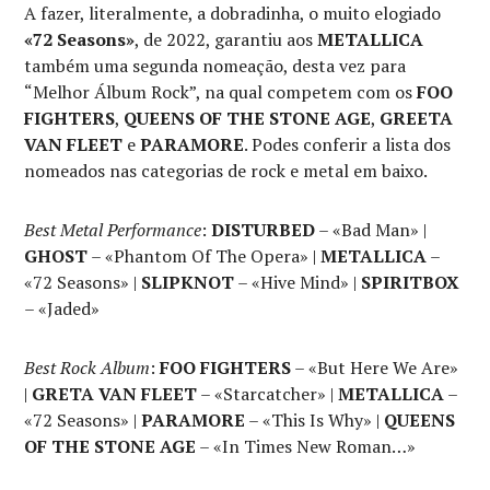
A fazer, literalmente, a dobradinha, o muito elogiado
«72 Seasons»
, de 2022, garantiu aos
METALLICA
também uma segunda nomeação, desta vez para
“Melhor Álbum Rock”, na qual competem com os
FOO
FIGHTERS
,
QUEENS OF THE STONE AGE
,
GREETA
VAN FLEET
e
PARAMORE
. Podes conferir a lista dos
nomeados nas categorias de rock e metal em baixo.
Best Metal Performance
:
DISTURBED
– «Bad Man» |
GHOST
– «Phantom Of The Opera» |
METALLICA
–
«72 Seasons» |
SLIPKNOT
– «Hive Mind» |
SPIRITBOX
– «Jaded»
Best Rock Album
:
FOO FIGHTERS
– «But Here We Are»
|
GRETA VAN FLEET
– «Starcatcher» |
METALLICA
–
«72 Seasons» |
PARAMORE
– «This Is Why» |
QUEENS
OF THE STONE AGE
– «In Times New Roman…»