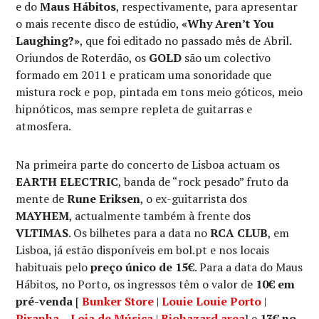
e do
Maus Hábitos
, respectivamente, para apresentar
o mais recente disco de estúdio,
«Why Aren’t You
Laughing?»
, que foi editado no passado mês de Abril.
Oriundos de Roterdão, os
GOLD
são um colectivo
formado em 2011 e praticam uma sonoridade que
mistura rock e pop, pintada em tons meio góticos, meio
hipnóticos, mas sempre repleta de guitarras e
atmosfera.
Na primeira parte do concerto de Lisboa actuam os
EARTH ELECTRIC
, banda de “rock pesado” fruto da
mente de
Rune Eriksen
, o ex-guitarrista dos
MAYHEM
, actualmente também à frente dos
VLTIMAS
. Os bilhetes para a data no
RCA CLUB
, em
Lisboa, já estão disponíveis em bol.pt e nos locais
habituais pelo
preço único de 15€
. Para a data do Maus
Hábitos, no Porto, os ingressos têm o valor de
10€ em
pré-venda
[
Bunker Store
|
Louie Louie Porto
|
Piranha – Loja de Música
|
Biohazard area
] e
13€ no