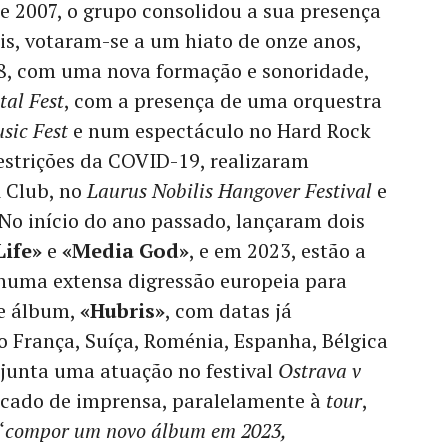
de 2007, o grupo consolidou a sua presença
s, votaram-se a um hiato de onze anos,
8, com uma nova formação e sonoridade,
tal Fest
, com a presença de uma orquestra
sic Fest
e num espectáculo no Hard Rock
estrições da COVID-19, realizaram
 Club, no
Laurus Nobilis Hangover Festival
e
 No início do ano passado, lançaram dois
ife»
e
«Media God»
, e em 2023, estão a
numa extensa digressão europeia para
te álbum,
«Hubris»
, com datas já
 França, Suíça, Roménia, Espanha, Bélgica
 junta uma atuação no festival
Ostrava v
cado de imprensa, paralelamente à
tour
,
“
compor um novo álbum em 2023,