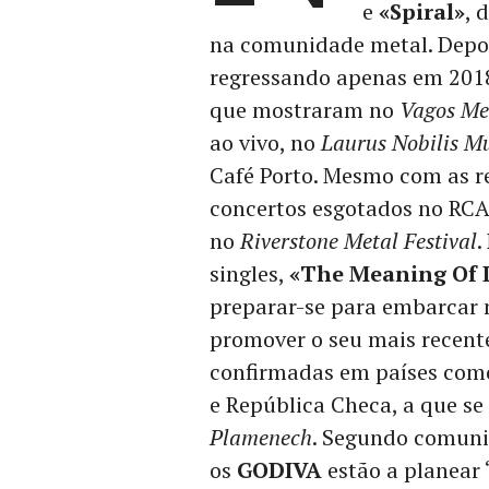
e
«Spiral»
, 
na comunidade metal. Depoi
regressando apenas em 201
que mostraram no
Vagos Me
ao vivo, no
Laurus Nobilis Mu
Café Porto. Mesmo com as r
concertos esgotados no RCA
no
Riverstone Metal Festival
.
singles,
«The Meaning Of L
preparar-se para embarcar 
promover o seu mais recen
confirmadas em países como
e República Checa, a que se
Plamenech
. Segundo comuni
os
GODIVA
estão a planear 