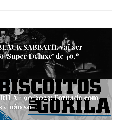
 BLACK SABBATH, vai ser
o ‘Super Deluxe’ de 40.º
ILA #90/2023: Fornada com
s e não só…