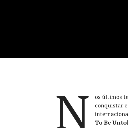
N
os últimos t
conquistar e
internacion
To Be Unto