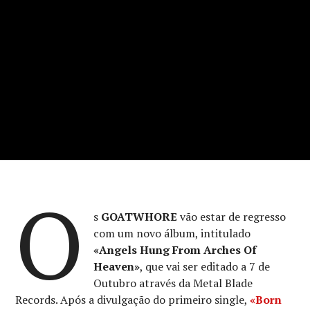
O
s
GOATWHORE
vão estar de regresso
com um novo álbum, intitulado
«Angels Hung From Arches Of
Heaven»
, que vai ser editado a 7 de
Outubro através da Metal Blade
Records. Após a divulgação do primeiro single,
«Born