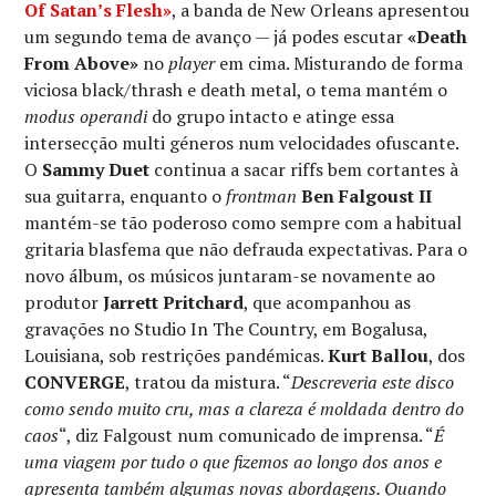
Of Satan’s Flesh»
, a banda de New Orleans apresentou
um segundo tema de avanço — já podes escutar
«Death
From Above»
no
player
em cima. Misturando de forma
viciosa black/thrash e death metal, o tema mantém o
modus operandi
do grupo intacto e atinge essa
intersecção multi géneros num velocidades ofuscante.
O
Sammy Duet
continua a sacar riffs bem cortantes à
sua guitarra, enquanto o
frontman
Ben Falgoust II
mantém-se tão poderoso como sempre com a habitual
gritaria blasfema que não defrauda expectativas. Para o
novo álbum, os músicos juntaram-se novamente ao
produtor
Jarrett Pritchard
, que acompanhou as
gravações no Studio In The Country, em Bogalusa,
Louisiana, sob restrições pandémicas.
Kurt Ballou
, dos
CONVERGE
, tratou da mistura. “
Descreveria este disco
como sendo muito cru, mas a clareza é moldada dentro do
caos
“, diz Falgoust num comunicado de imprensa. “
É
uma viagem por tudo o que fizemos ao longo dos anos e
apresenta também algumas novas abordagens. Quando