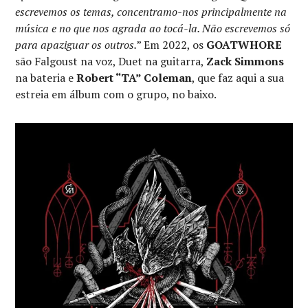
escrevemos os temas, concentramo-nos principalmente na
música e no que nos agrada ao tocá-la. Não escrevemos só
para apaziguar os outros.
” Em 2022, os
GOATWHORE
são Falgoust na voz, Duet na guitarra,
Zack Simmons
na bateria e
Robert “TA” Coleman
, que faz aqui a sua
estreia em álbum com o grupo, no baixo.