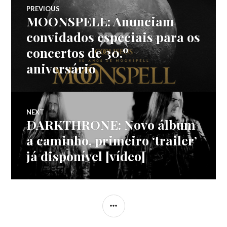
Navegação
PREVIOUS
MOONSPELL: Anunciam
Previous
de
post:
convidados especiais para os
concertos de 30.º
artigos
aniversário
NEXT
DARKTHRONE: Novo álbum
Next
post:
a caminho, primeiro ‘trailer’
já disponível [vídeo]
SIDEBAR