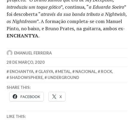
introduziu um toque gótico
”, continua, “
a Eduarda Soeiro
”
foi descoberta “
através da sua banda tributo a Nightwish,
os Nightdream
”. A formação completa-se com Manuel
Pinto, no baixo, e Bruno Prates, na guitarra, ambos ex-
ENCHANTYA
.
EMANUEL FERREIRA
28 DE MARÇO, 2020
ENCHANTYA
,
GLASYA
,
METAL
,
NACIONAL
,
ROCK
,
SHADOWSPHERE
,
UNDERGROUND
SHARE THIS:
FACEBOOK
X
LIKE THIS: