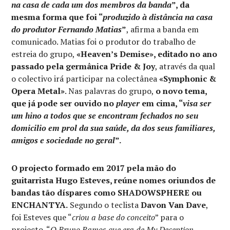
na casa de cada um dos membros da banda
”, da
mesma forma que foi “
produzido à distância na casa
do produtor Fernando Matias
”
, afirma a banda em
comunicado. Matias foi o produtor do trabalho de
estreia do grupo,
«Heaven’s Demise», editado no ano
passado pela germânica Pride & Joy
, através da qual
o colectivo irá participar na colectânea
«Symphonic &
Opera Metal»
. Nas palavras do grupo,
o novo tema,
que já pode ser ouvido no
player
em cima, “
visa ser
um hino a todos que se encontram fechados no seu
domicilio em prol da sua saúde, da dos seus familiares,
amigos e sociedade no geral
”.
O projecto formado em 2017 pela mão do
guitarrista Hugo Esteves, reúne nomes oriundos de
bandas tão díspares como SHADOWSPHERE ou
ENCHANTYA.
Segundo o teclista
Davon Van Dave
,
foi Esteves que “
criou a base do conceito
” para o
projecto. “
O Bruno Ramos que era de My Deception,