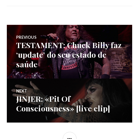
Navegação
PREVIOUS
TESTAMENT: Chuck Billy faz
Previous
de
post:
‘update’ do seu estado de
saúde
artigos
NEXT
JINJER: «Pit Of
Next
post:
Consciousness» [live clip]
SIDEBAR