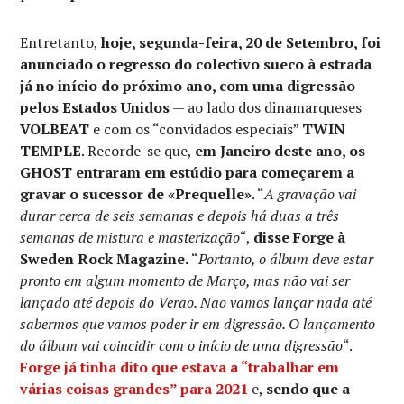
Entretanto,
hoje, segunda-feira, 20 de Setembro, foi
anunciado o regresso do colectivo sueco à estrada
já no início do próximo ano, com uma digressão
pelos Estados Unidos
— ao lado dos dinamarqueses
VOLBEAT
e com os “convidados especiais”
TWIN
TEMPLE
. Recorde-se que,
em Janeiro deste ano, os
GHOST entraram em estúdio para começarem a
gravar o sucessor de
«Prequelle»
. “
A gravação vai
durar cerca de seis semanas e depois há duas a três
semanas de mistura e masterização
“,
disse Forge à
Sweden Rock Magazine.
“
Portanto, o álbum deve estar
pronto em algum momento de Março, mas não vai ser
lançado até depois do Verão. Não vamos lançar nada até
sabermos que vamos poder ir em digressão. O lançamento
do álbum vai coincidir com o início de uma digressão
“.
Forge já tinha dito que estava a “trabalhar em
várias coisas grandes” para 2021
e,
sendo que a