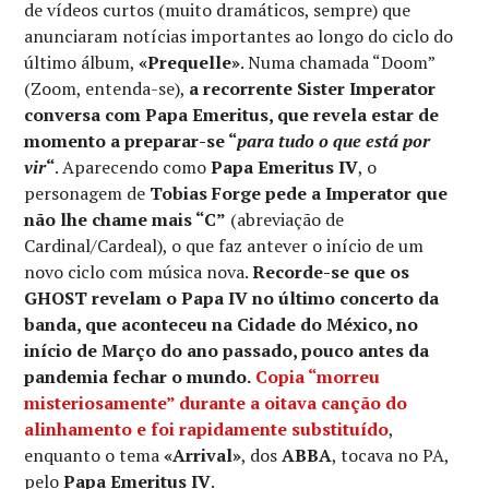
de vídeos curtos (muito dramáticos, sempre) que
anunciaram notícias importantes ao longo do ciclo do
último álbum,
«Prequelle»
. Numa chamada “Doom”
(Zoom, entenda-se),
a recorrente Sister Imperator
conversa com Papa Emeritus, que revela estar de
momento a preparar-se “
para tudo o que está por
vir
“
. Aparecendo como
Papa Emeritus IV
, o
personagem de
Tobias Forge pede a Imperator que
não lhe chame mais “C”
(abreviação de
Cardinal/Cardeal), o que faz antever o início de um
novo ciclo com música nova.
Recorde-se que os
GHOST revelam o Papa IV no último concerto da
banda, que aconteceu na Cidade do México, no
início de Março do ano passado, pouco antes da
pandemia fechar o mundo.
Copia “morreu
misteriosamente” durante a oitava canção do
alinhamento e foi rapidamente substituído
,
enquanto o tema
«Arrival»
, dos
ABBA
, tocava no PA,
pelo
Papa Emeritus IV
.