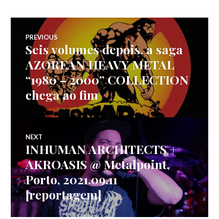
Navegação
PREVIOUS
Seis volumes depois, a saga
Previous
de
post:
AZOREAN HEAVY METAL
“1980 – 2000” COLLECTION
artigos
chega ao fim
NEXT
INHUMAN ARCHITECTS +
Next
post:
AKROASIS @ Metalpoint,
Porto, 2021.09.11
[reportagem]