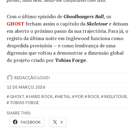
perder, tudo bem. Sinto-me confortável com isso.”
Com o último episódio de
Ghoulbangers Ball
, os
GHOST
fecham assim o capítulo da
Skeletour
e deixam
em aberto o próximo passo da sua trajectória. Para já, o
registo da última noite em Inglewood funciona como
despedida provisória — e como lembrança de uma
digressão que voltou a demonstrar a dimensão global
do projeto criado por
Tobias Forge
.
REDACÇÃO LOUD!
12 DE MARÇO, 2026
GHOST
,
HARD ROCK
,
METAL
,
POP
,
ROCK
,
SKELETOUR
,
TOBIAS FORGE
SHARE THIS:
FACEBOOK
X