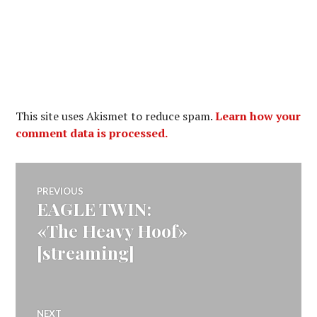
This site uses Akismet to reduce spam.
Learn how your
comment data is processed.
Navegação
PREVIOUS
EAGLE TWIN:
Previous
de
post:
«The Heavy Hoof»
[streaming]
artigos
NEXT