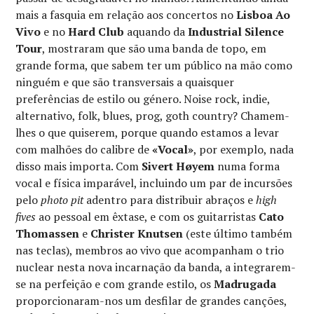
mais a fasquia em relação aos concertos no
Lisboa Ao
Vivo
e no
Hard Club
aquando da
Industrial Silence
Tour
, mostraram que são uma banda de topo, em
grande forma, que sabem ter um público na mão como
ninguém e que são transversais a quaisquer
preferências de estilo ou género. Noise rock, indie,
alternativo, folk, blues, prog, goth country? Chamem-
lhes o que quiserem, porque quando estamos a levar
com malhões do calibre de
«Vocal»
, por exemplo, nada
disso mais importa. Com
Sivert Høyem
numa forma
vocal e física imparável, incluindo um par de incursões
pelo
photo pit
adentro para distribuir abraços e
high
fives
ao pessoal em êxtase, e com os guitarristas
Cato
Thomassen
e
Christer Knutsen
(este último também
nas teclas), membros ao vivo que acompanham o trio
nuclear nesta nova incarnação da banda, a integrarem-
se na perfeição e com grande estilo, os
Madrugada
proporcionaram-nos um desfilar de grandes canções,