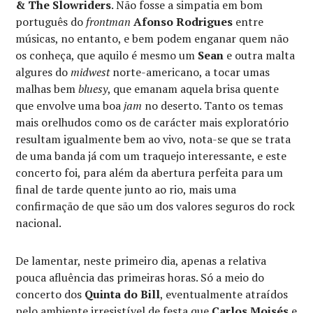
& The Slowriders
. Não fosse a simpatia em bom
português do
frontman
Afonso Rodrigues
entre
músicas, no entanto, e bem podem enganar quem não
os conheça, que aquilo é mesmo um
Sean
e outra malta
algures do
midwest
norte-americano, a tocar umas
malhas bem
bluesy
, que emanam aquela brisa quente
que envolve uma boa
jam
no deserto. Tanto os temas
mais orelhudos como os de carácter mais exploratório
resultam igualmente bem ao vivo, nota-se que se trata
de uma banda já com um traquejo interessante, e este
concerto foi, para além da abertura perfeita para um
final de tarde quente junto ao rio, mais uma
confirmação de que são um dos valores seguros do rock
nacional.
De lamentar, neste primeiro dia, apenas a relativa
pouca afluência das primeiras horas. Só a meio do
concerto dos
Quinta do Bill
, eventualmente atraídos
pelo ambiente irresistível de festa que
Carlos Moisés
e