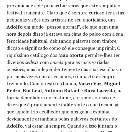
proximidade e de poucas barreiras que este simpático
festival transmite. Claro que é sempre curioso ter estas
pequenas visões dos artistas no seu quotidiano, um
Adolfo
em modo “pessoa normal”, ele que nem uma
hora depois disso já estava em cima do palco com a sua
ferocidade habitual, debitando palavras com timbre,
dicção e significado como só ele consegue imprimir. O
riquíssimo catálogo dos
Mão Morta
permite-lhes ter
diversos
setlists
com
moods
para as mais variadas
ocasiões, mas independentemente das suas escolhas, e
por mais vezes que os vejamos, o impacto é sempre
tremendo. Com o resto da banda,
Vasco Vaz
,
Miguel
Pedro
,
Rui Leal
,
António Rafael
e
Ruca Lacerda
, na
forma demolidora do costume, corremos o risco de
dizer que é praticamente indiferente o que tocam, já
que aquele frio acolhedor que nos gela a espinha,
devidamente arranhada pelas palavras cortantes do
Adolfo
, vai estar lá sempre. Quando a isso juntam o