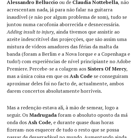
Alessandro Belluccio
ou de
Claudia Nottebella
, não
acrescentam nada, já para não falar na guitarra
inaudível (e não por algum problema de som), tudo se
juntou numa cacofonia aborrecida e desnecessária.
Adding insult to injury
, ainda tivemos que assistir ao
azeite indescritível das projecções, que são assim uma
mistura de vídeos amadores das férias da malta da
banda (foram a Berlim e a Nova Iorque e a Copenhaga e
tudo!) com experiências de nível principiante no Adobe
Premiere. Percebe-se a colagem aos
Sisters Of Mercy
,
mas a única coisa em que os
Ash Code
se conseguiram
aproximar deles foi no facto de, actualmente, ambos
darem concertos absolutamente horríveis.
Mas a redenção estava ali, à mão de semear, logo a
seguir. Os
Madrugada
foram o absoluto oposto da má
onda dos
Ash Code
, e durante quase duas horas
fizeram-nos esquecer de tudo o resto que se possa
passar de desagradável no mundo. Aumentando ainda