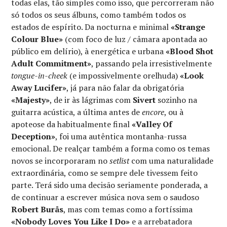
todas elas, tão simples como isso, que percorreram não
só todos os seus álbuns, como também todos os
estados de espírito. Da nocturna e minimal
«Strange
Colour Blue»
(com foco de luz / câmara apontada ao
público em delírio), à energética e urbana
«Blood Shot
Adult Commitment»
, passando pela irresistivelmente
tongue-in-cheek
(e impossivelmente orelhuda)
«Look
Away Lucifer»
, já para não falar da obrigatória
«Majesty»
, de ir às lágrimas com
Sivert
sozinho na
guitarra acústica, a última antes de
encore
, ou à
apoteose da habitualmente final
«Valley Of
Deception»
, foi uma autêntica montanha-russa
emocional. De realçar também a forma como os temas
novos se incorporaram no
setlist
com uma naturalidade
extraordinária, como se sempre dele tivessem feito
parte. Terá sido uma decisão seriamente ponderada, a
de continuar a escrever música nova sem o saudoso
Robert Burås
, mas com temas como a fortíssima
«Nobody Loves You Like I Do»
e a arrebatadora