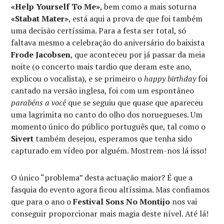
«Help Yourself To Me»
, bem como a mais soturna
«Stabat Mater»
, está aqui a prova de que foi também
uma decisão certíssima. Para a festa ser total, só
faltava mesmo a celebração do aniversário do baixista
Frode Jacobsen
, que aconteceu por já passar da meia
noite (o concerto mais tardio que deram este ano,
explicou o vocalista), e se primeiro o
happy birthday
foi
cantado na versão inglesa, foi com um espontâneo
parabéns a você
que se seguiu que quase que apareceu
uma lagrimita no canto do olho dos noruegueses. Um
momento único do público português que, tal como o
Sivert
também desejou, esperamos que tenha sido
capturado em vídeo por alguém. Mostrem-nos lá isso!
O único “problema” desta actuação maior? É que a
fasquia do evento agora ficou altíssima. Mas confiamos
que para o ano o
Festival Sons No Montijo
nos vai
conseguir proporcionar mais magia deste nível. Até lá!