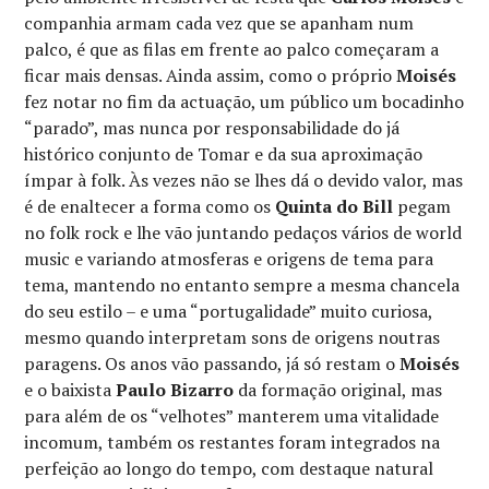
companhia armam cada vez que se apanham num
palco, é que as filas em frente ao palco começaram a
ficar mais densas. Ainda assim, como o próprio
Moisés
fez notar no fim da actuação, um público um bocadinho
“parado”, mas nunca por responsabilidade do já
histórico conjunto de Tomar e da sua aproximação
ímpar à folk. Às vezes não se lhes dá o devido valor, mas
é de enaltecer a forma como os
Quinta do Bill
pegam
no folk rock e lhe vão juntando pedaços vários de world
music e variando atmosferas e origens de tema para
tema, mantendo no entanto sempre a mesma chancela
do seu estilo – e uma “portugalidade” muito curiosa,
mesmo quando interpretam sons de origens noutras
paragens. Os anos vão passando, já só restam o
Moisés
e o baixista
Paulo Bizarro
da formação original, mas
para além de os “velhotes” manterem uma vitalidade
incomum, também os restantes foram integrados na
perfeição ao longo do tempo, com destaque natural