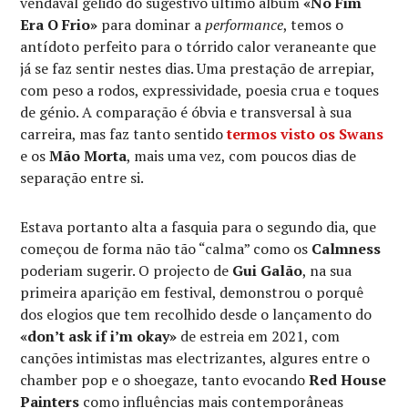
vendaval gélido do sugestivo último álbum
«No Fim
Era O Frio»
para dominar a
performance
, temos o
antídoto perfeito para o tórrido calor veraneante que
já se faz sentir nestes dias. Uma prestação de arrepiar,
com peso a rodos, expressividade, poesia crua e toques
de génio. A comparação é óbvia e transversal à sua
carreira, mas faz tanto sentido
termos visto os
Swans
e os
Mão Morta
, mais uma vez, com poucos dias de
separação entre si.
Estava portanto alta a fasquia para o segundo dia, que
começou de forma não tão “calma” como os
Calmness
poderiam sugerir. O projecto de
Gui Galão
, na sua
primeira aparição em festival, demonstrou o porquê
dos elogios que tem recolhido desde o lançamento do
«don’t ask if i’m okay»
de estreia em 2021, com
canções intimistas mas electrizantes, algures entre o
chamber pop e o shoegaze, tanto evocando
Red House
Painters
como influências mais contemporâneas