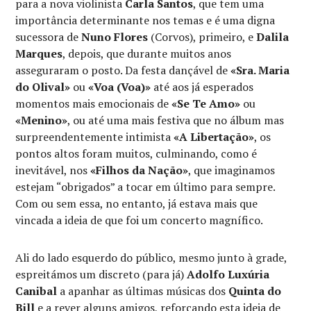
para a nova violinista
Carla Santos
, que tem uma
importância determinante nos temas e é uma digna
sucessora de
Nuno Flores
(Corvos), primeiro, e
Dalila
Marques
, depois, que durante muitos anos
asseguraram o posto. Da festa dançável de
«Sra. Maria
do Olival»
ou
«Voa (Voa)»
até aos já esperados
momentos mais emocionais de
«Se Te Amo»
ou
«Menino»
, ou até uma mais festiva que no álbum mas
surpreendentemente intimista
«A Libertação»
, os
pontos altos foram muitos, culminando, como é
inevitável, nos
«Filhos da Nação»
, que imaginamos
estejam “obrigados” a tocar em último para sempre.
Com ou sem essa, no entanto, já estava mais que
vincada a ideia de que foi um concerto magnífico.
Ali do lado esquerdo do público, mesmo junto à grade,
espreitámos um discreto (para já)
Adolfo Luxúria
Canibal
a apanhar as últimas músicas dos
Quinta do
Bill
e a rever alguns amigos, reforçando esta ideia de