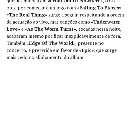
que desemboca em
«From Out Of Nowhere»
, o CD
opta por começar com logo com
«Falling To Pieces»
.
«The Real Thing»
surge a seguir, respeitando a ordem
da actuação ao vivo, mas canções como
«Underwater
Love»
e
«As The Worm Turns»
, tocadas nessa noite,
acabaram mesmo por ficar inexplicavelmente de fora.
Também
«Edge Of The World»
, presente no
concerto, é preterida em favor de
«Epic»
, que surge
mais cedo no alinhamento do álbum.