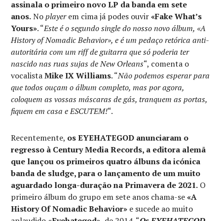
assinala o primeiro novo LP da banda em sete
anos.
No
player
em cima já podes ouvir
«Fake What’s
Yours»
. “
Este é o segundo single do nosso novo álbum, «A
History of Nomadic Behavior», e é um pedaço retórica anti-
autoritária com um riff de guitarra que só poderia ter
nascido nas ruas sujas de New Orleans
“, comenta o
vocalista
Mike IX Williams
. “
Não podemos esperar para
que todos ouçam o álbum completo, mas por agora,
coloquem as vossas máscaras de gás, tranquem as portas,
fiquem em casa e ESCUTEM!
“.
Recentemente,
os EYEHATEGOD anunciaram o
regresso à Century Media Records, a editora alemã
que lançou os primeiros quatro álbuns da icónica
banda de sludge, para o lançamento de um muito
aguardado longa-duração na Primavera de 2021.
O
primeiro álbum do grupo em sete anos chama-se
«A
History Of Nomadic Behavior»
e sucede ao muito
aplaudido
«Eyehategod»
, de 2014. “
Os EYEHATEGOD