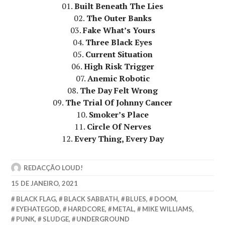
01.
Built Beneath The Lies
02.
The Outer Banks
03.
Fake What’s Yours
04.
Three Black Eyes
05.
Current Situation
06.
High Risk Trigger
07.
Anemic Robotic
08.
The Day Felt Wrong
09.
The Trial Of Johnny Cancer
10.
Smoker’s Place
11.
Circle Of Nerves
12.
Every Thing, Every Day
REDACÇÃO LOUD!
15 DE JANEIRO, 2021
BLACK FLAG
,
BLACK SABBATH
,
BLUES
,
DOOM
,
EYEHATEGOD
,
HARDCORE
,
METAL
,
MIKE WILLIAMS
,
PUNK
,
SLUDGE
,
UNDERGROUND