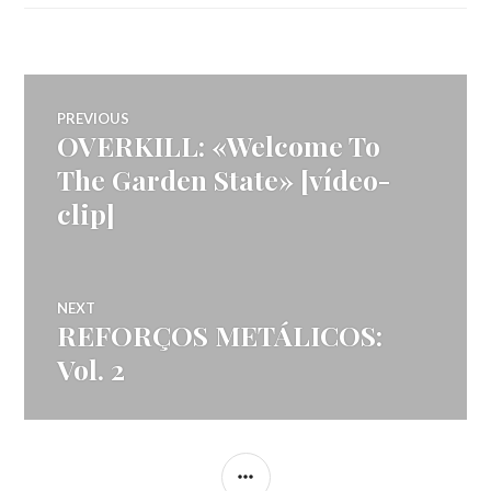
Navegação
PREVIOUS
OVERKILL: «Welcome To
Previous
de
post:
The Garden State» [vídeo-
clip]
artigos
NEXT
REFORÇOS METÁLICOS:
Next
post:
Vol. 2
SIDEBAR